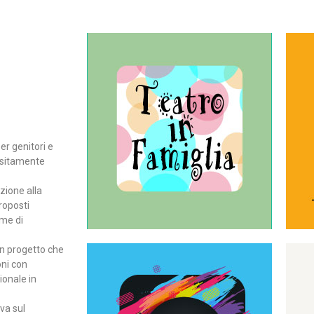
Continua
del teatro all’intera famiglia.
per far condividere e godere
rassegna di teatro concepita
er genitori e
Teatro In Famiglia è una
positamente
Teatro in famiglia
zione alla
roposti
rme di
un progetto che
oni con
ionale in
Continua
ova sul