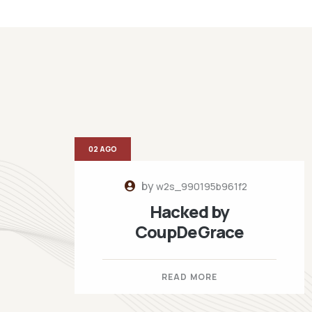
02 AGO
by
w2s_990195b961f2
Hacked by
CoupDeGrace
READ MORE