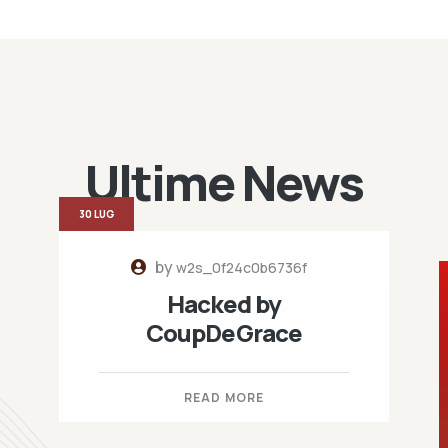
Ultime News
30 LUG
by
w2s_0f24c0b6736f
Hacked by
CoupDeGrace
READ MORE