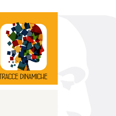
Continua
d’innovazione e sperimentale.
rassegna di teatro
Tracce Dinamiche è una
Tracce dinamiche
Continua