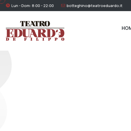
Lun - Dom: 8:00 - 22:00
botteghino@teatroeduardo.it
HO