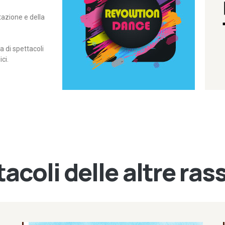
itazione e della
contemporanea – I Edizione
Rassegna di danza
Revolution Dance
di spettacoli
ci.
acoli delle altre ra