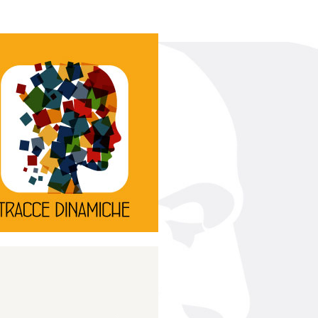
Continua
d’innovazione e sperimentale.
rassegna di teatro
Tracce Dinamiche è una
Tracce dinamiche
Continua