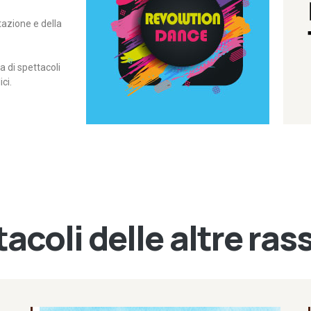
itazione e della
contemporanea – I Edizione
Rassegna di danza
Revolution Dance
di spettacoli
ci.
acoli delle altre ra