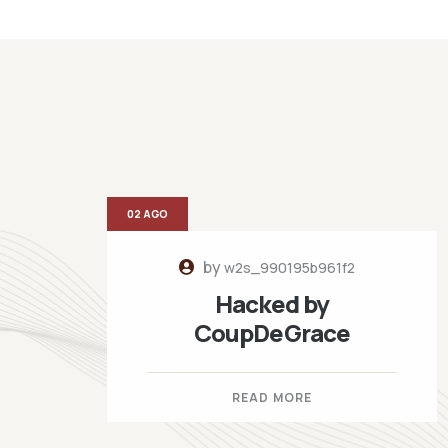
02 AGO
by
w2s_990195b961f2
Hacked by
CoupDeGrace
READ MORE