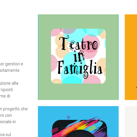
Continua
del teatro all’intera famiglia.
per far condividere e godere
rassegna di teatro concepita
er genitori e
Teatro In Famiglia è una
positamente
Teatro in famiglia
zione alla
roposti
rme di
un progetto che
oni con
ionale in
Continua
ova sul