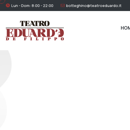
Lun - Dom: 8:00 - 22:00
botteghino@teatroeduardo.it
HO