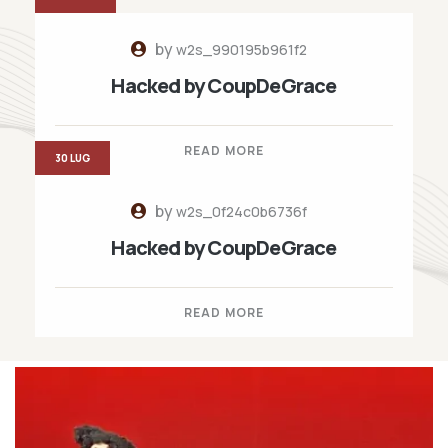
by
w2s_990195b961f2
Hacked by CoupDeGrace
READ MORE
30 LUG
by
w2s_0f24c0b6736f
Hacked by CoupDeGrace
READ MORE