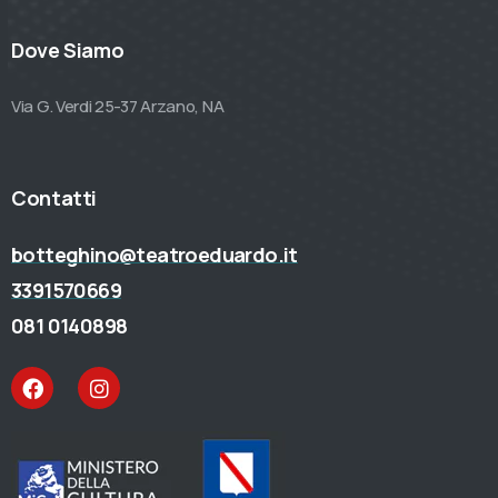
Dove Siamo
Via G. Verdi 25-37 Arzano, NA
Contatti
botteghino@teatroeduardo.it
3391570669
081 0140898