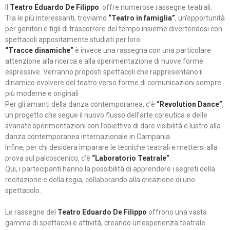
Il
Teatro Eduardo De Filippo
offre numerose rassegne teatrali.
Tra le più interessanti, troviamo
“Teatro in famiglia”
, un’opportunità
per genitori e figli di trascorrere del tempo insieme divertendosi con
spettacoli appositamente studiati per loro.
“Tracce dinamiche”
è invece una rassegna con una particolare
attenzione alla ricerca e alla sperimentazione di nuove forme
espressive. Verranno proposti spettacoli che rappresentano il
dinamico evolvere del teatro verso forme di comunicazioni sempre
più moderne e originali
Per gli amanti della danza contemporanea, c’è
“Revolution Dance”
,
un progetto che segue il nuovo flusso dell’arte coreutica e delle
svariate sperimentazioni con l’obiettivo di dare visibilità e lustro alla
danza contemporanea internazionale in Campania.
Infine, per chi desidera imparare le tecniche teatrali e mettersi alla
prova sul palcoscenico, c’è
“Laboratorio Teatrale”
.
Qui, i partecipanti hanno la possibilità di apprendere i segreti della
recitazione e della regia, collaborando alla creazione di uno
spettacolo.
Le rassegne del
Teatro Eduardo De Filippo
offrono una vasta
gamma di spettacoli e attività, creando un’esperienza teatrale