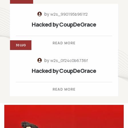
by
w2s_990195b961f2
Hacked by CoupDeGrace
READ MORE
30 LUG
by
w2s_0f24c0b6736f
Hacked by CoupDeGrace
READ MORE