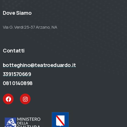
Dove Siamo
Via G. Verdi 25-37 Arzano, NA
Contatti
botteghino@teatroeduardo.it
3391570669
081 0140898