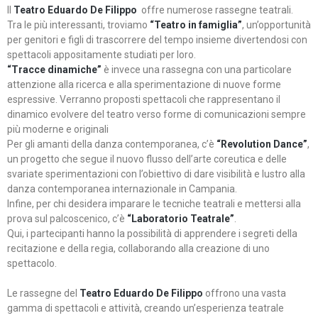
Il
Teatro Eduardo De Filippo
offre numerose rassegne teatrali.
Tra le più interessanti, troviamo
“Teatro in famiglia”
, un’opportunità
per genitori e figli di trascorrere del tempo insieme divertendosi con
spettacoli appositamente studiati per loro.
“Tracce dinamiche”
è invece una rassegna con una particolare
attenzione alla ricerca e alla sperimentazione di nuove forme
espressive. Verranno proposti spettacoli che rappresentano il
dinamico evolvere del teatro verso forme di comunicazioni sempre
più moderne e originali
Per gli amanti della danza contemporanea, c’è
“Revolution Dance”
,
un progetto che segue il nuovo flusso dell’arte coreutica e delle
svariate sperimentazioni con l’obiettivo di dare visibilità e lustro alla
danza contemporanea internazionale in Campania.
Infine, per chi desidera imparare le tecniche teatrali e mettersi alla
prova sul palcoscenico, c’è
“Laboratorio Teatrale”
.
Qui, i partecipanti hanno la possibilità di apprendere i segreti della
recitazione e della regia, collaborando alla creazione di uno
spettacolo.
Le rassegne del
Teatro Eduardo De Filippo
offrono una vasta
gamma di spettacoli e attività, creando un’esperienza teatrale