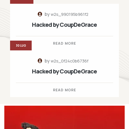
by
w2s_990195b961f2
Hacked by CoupDeGrace
READ MORE
30 LUG
by
w2s_0f24c0b6736f
Hacked by CoupDeGrace
READ MORE