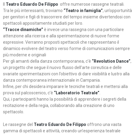
Il
Teatro Eduardo De Filippo
offre numerose rassegne teatrali.
Tra le più interessanti, troviamo
“Teatro in famiglia”
, un’opportunità
per genitori e figli di trascorrere del tempo insieme divertendosi con
spettacoli appositamente studiati per loro.
“Tracce dinamiche”
è invece una rassegna con una particolare
attenzione alla ricerca e alla sperimentazione di nuove forme
espressive. Verranno proposti spettacoli che rappresentano il
dinamico evolvere del teatro verso forme di comunicazioni sempre
più moderne e originali
Per gli amanti della danza contemporanea, c’è
“Revolution Dance”
,
un progetto che segue il nuovo flusso dell’arte coreutica e delle
svariate sperimentazioni con l’obiettivo di dare visibilità e lustro alla
danza contemporanea internazionale in Campania.
Infine, per chi desidera imparare le tecniche teatrali e mettersi alla
prova sul palcoscenico, c’è
“Laboratorio Teatrale”
.
Qui, i partecipanti hanno la possibilità di apprendere i segreti della
recitazione e della regia, collaborando alla creazione di uno
spettacolo.
Le rassegne del
Teatro Eduardo De Filippo
offrono una vasta
gamma di spettacoli e attività, creando un’esperienza teatrale