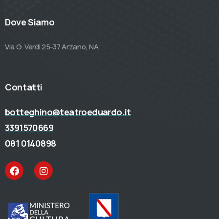
Dove Siamo
Via G. Verdi 25-37 Arzano, NA
Contatti
botteghino@teatroeduardo.it
3391570669
081 0140898