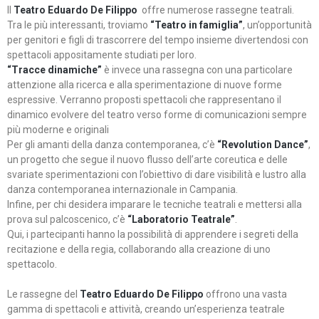
Il
Teatro Eduardo De Filippo
offre numerose rassegne teatrali.
Tra le più interessanti, troviamo
“Teatro in famiglia”
, un’opportunità
per genitori e figli di trascorrere del tempo insieme divertendosi con
spettacoli appositamente studiati per loro.
“Tracce dinamiche”
è invece una rassegna con una particolare
attenzione alla ricerca e alla sperimentazione di nuove forme
espressive. Verranno proposti spettacoli che rappresentano il
dinamico evolvere del teatro verso forme di comunicazioni sempre
più moderne e originali
Per gli amanti della danza contemporanea, c’è
“Revolution Dance”
,
un progetto che segue il nuovo flusso dell’arte coreutica e delle
svariate sperimentazioni con l’obiettivo di dare visibilità e lustro alla
danza contemporanea internazionale in Campania.
Infine, per chi desidera imparare le tecniche teatrali e mettersi alla
prova sul palcoscenico, c’è
“Laboratorio Teatrale”
.
Qui, i partecipanti hanno la possibilità di apprendere i segreti della
recitazione e della regia, collaborando alla creazione di uno
spettacolo.
Le rassegne del
Teatro Eduardo De Filippo
offrono una vasta
gamma di spettacoli e attività, creando un’esperienza teatrale