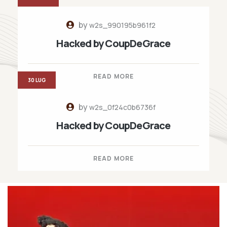
by
w2s_990195b961f2
Hacked by CoupDeGrace
READ MORE
30 LUG
by
w2s_0f24c0b6736f
Hacked by CoupDeGrace
READ MORE