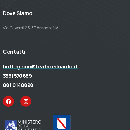
Dove Siamo
Via G. Verdi 25-37 Arzano, NA
Contatti
botteghino@teatroeduardo.it
3391570669
081 0140898