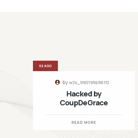
02 AGO
by
w2s_990195b961f2
Hacked by
CoupDeGrace
READ MORE