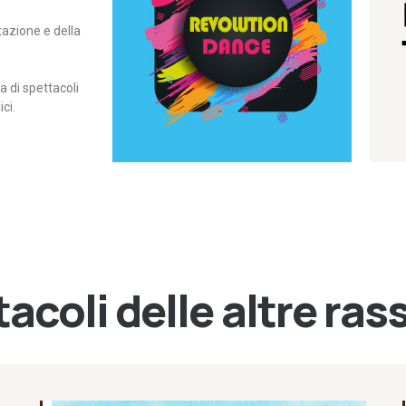
itazione e della
contemporanea – I Edizione
Rassegna di danza
Revolution Dance
di spettacoli
ci.
acoli delle altre ra