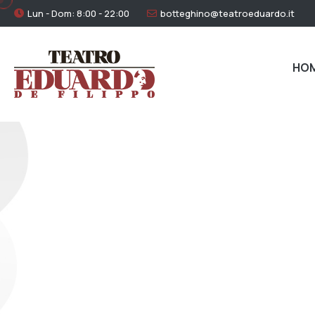
Lun - Dom: 8:00 - 22:00
botteghino@teatroeduardo.it
HO