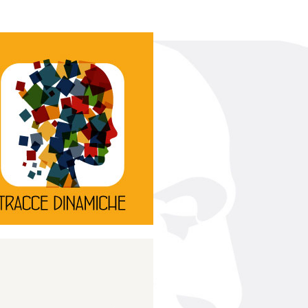
Continua
d’innovazione e sperimentale.
rassegna di teatro
Tracce Dinamiche è una
Tracce dinamiche
Continua