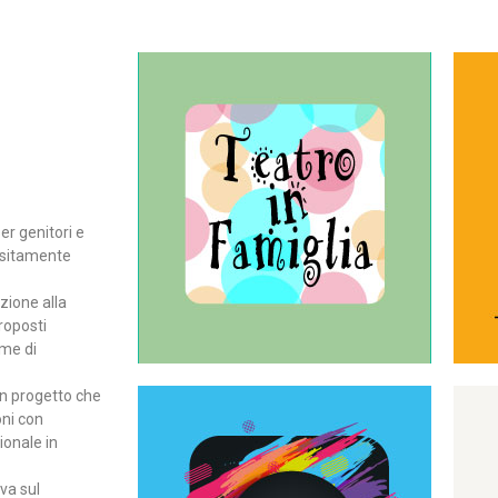
Continua
del teatro all’intera famiglia.
per far condividere e godere
rassegna di teatro concepita
er genitori e
Teatro In Famiglia è una
positamente
Teatro in famiglia
zione alla
roposti
rme di
un progetto che
oni con
ionale in
Continua
ova sul