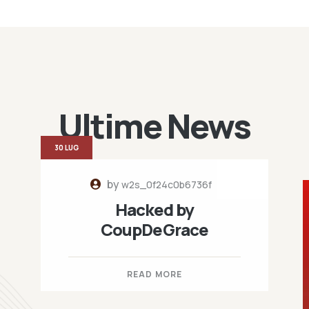
Ultime News
30 LUG
by
w2s_0f24c0b6736f
Hacked by
CoupDeGrace
READ MORE