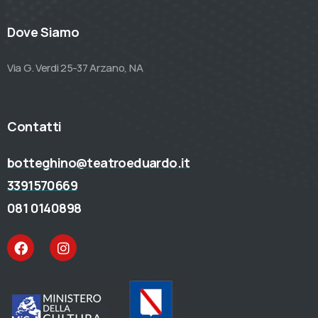
Dove Siamo
Via G. Verdi 25-37 Arzano, NA
Contatti
botteghino@teatroeduardo.it
3391570669
081 0140898