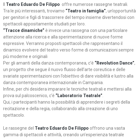
Il
Teatro Eduardo De Filippo
offre numerose rassegne teatrali.
Tra le più interessanti, troviamo
“Teatro in famiglia”
, un’opportunità
per genitori e figli di trascorrere del tempo insieme divertendosi con
spettacoli appositamente studiati per loro.
“Tracce dinamiche”
è invece una rassegna con una particolare
attenzione alla ricerca e alla sperimentazione di nuove forme
espressive. Verranno proposti spettacoli che rappresentano il
dinamico evolvere del teatro verso forme di comunicazioni sempre
più moderne e originali
Per gli amanti della danza contemporanea, c’è
“Revolution Dance”
,
un progetto che segue il nuovo flusso dell’arte coreutica e delle
svariate sperimentazioni con l’obiettivo di dare visibilità e lustro alla
danza contemporanea internazionale in Campania.
Infine, per chi desidera imparare le tecniche teatrali e mettersi alla
prova sul palcoscenico, c’è
“Laboratorio Teatrale”
.
Qui, i partecipanti hanno la possibilità di apprendere i segreti della
recitazione e della regia, collaborando alla creazione di uno
spettacolo.
Le rassegne del
Teatro Eduardo De Filippo
offrono una vasta
gamma di spettacoli e attività, creando un’esperienza teatrale