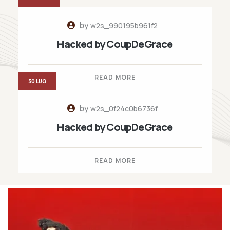
by
w2s_990195b961f2
Hacked by CoupDeGrace
READ MORE
30 LUG
by
w2s_0f24c0b6736f
Hacked by CoupDeGrace
READ MORE