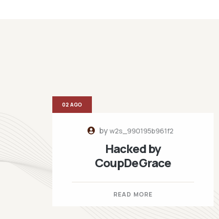
02 AGO
by
w2s_990195b961f2
Hacked by
CoupDeGrace
READ MORE