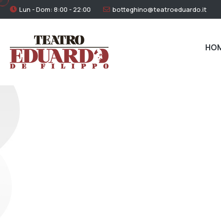
Lun - Dom: 8:00 - 22:00
botteghino@teatroeduardo.it
HO