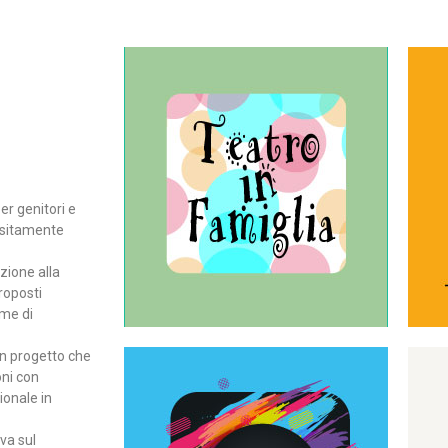
Continua
del teatro all’intera famiglia.
per far condividere e godere
rassegna di teatro concepita
er genitori e
Teatro In Famiglia è una
positamente
Teatro in famiglia
zione alla
roposti
rme di
un progetto che
oni con
ionale in
Continua
ova sul