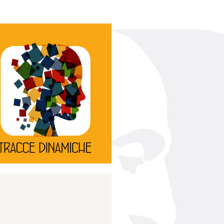
Continua
d’innovazione e sperimentale.
rassegna di teatro
Tracce Dinamiche è una
Tracce dinamiche
Continua