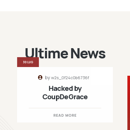
Ultime News
30 LUG
by
w2s_0f24c0b6736f
Hacked by
CoupDeGrace
READ MORE