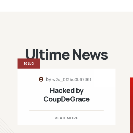
Ultime News
30 LUG
by
w2s_0f24c0b6736f
Hacked by
CoupDeGrace
READ MORE