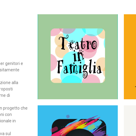
Continua
del teatro all’intera famiglia.
per far condividere e godere
rassegna di teatro concepita
er genitori e
Teatro In Famiglia è una
positamente
Teatro in famiglia
zione alla
roposti
rme di
un progetto che
oni con
ionale in
Continua
ova sul