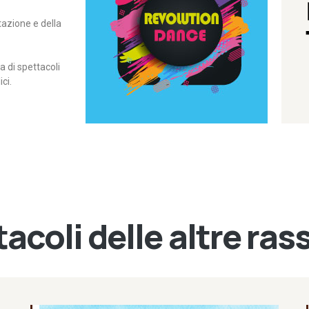
itazione e della
contemporanea – I Edizione
Rassegna di danza
Revolution Dance
di spettacoli
ci.
acoli delle altre ra