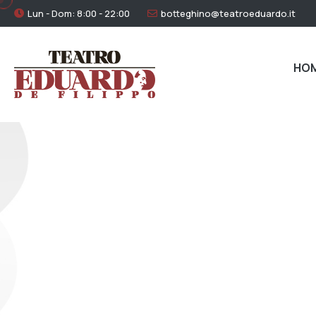
Lun - Dom: 8:00 - 22:00
botteghino@teatroeduardo.it
HO