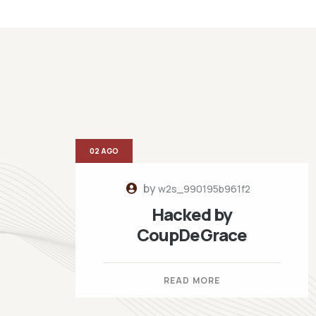
02 AGO
by
w2s_990195b961f2
Hacked by
CoupDeGrace
READ MORE