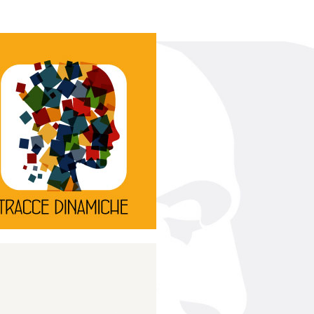
Continua
d’innovazione e sperimentale.
rassegna di teatro
Tracce Dinamiche è una
Tracce dinamiche
Continua