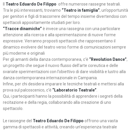
Il
Teatro Eduardo De Filippo
offre numerose rassegne teatrali.
Tra le più interessanti, troviamo
“Teatro in famiglia”
, un’opportunità
per genitori e figli di trascorrere del tempo insieme divertendosi con
spettacoli appositamente studiati per loro.
“Tracce dinamiche”
è invece una rassegna con una particolare
attenzione alla ricerca e alla sperimentazione di nuove forme
espressive. Verranno proposti spettacoli che rappresentano il
dinamico evolvere del teatro verso forme di comunicazioni sempre
più moderne e originali
Per gli amanti della danza contemporanea, c’è
“Revolution Dance”
,
un progetto che segue il nuovo flusso dell’arte coreutica e delle
svariate sperimentazioni con l’obiettivo di dare visibilità e lustro alla
danza contemporanea internazionale in Campania.
Infine, per chi desidera imparare le tecniche teatrali e mettersi alla
prova sul palcoscenico, c’è
“Laboratorio Teatrale”
.
Qui, i partecipanti hanno la possibilità di apprendere i segreti della
recitazione e della regia, collaborando alla creazione di uno
spettacolo.
Le rassegne del
Teatro Eduardo De Filippo
offrono una vasta
gamma di spettacoli e attività, creando un’esperienza teatrale