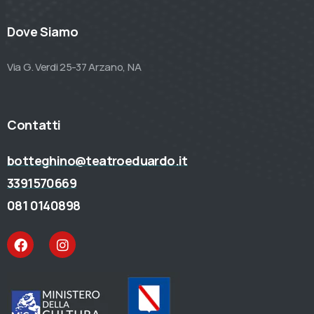
Dove Siamo
Via G. Verdi 25-37 Arzano, NA
Contatti
botteghino@teatroeduardo.it
3391570669
081 0140898