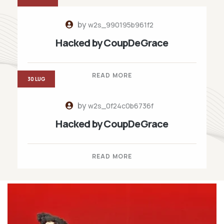
by
w2s_990195b961f2
Hacked by CoupDeGrace
READ MORE
30 LUG
by
w2s_0f24c0b6736f
Hacked by CoupDeGrace
READ MORE