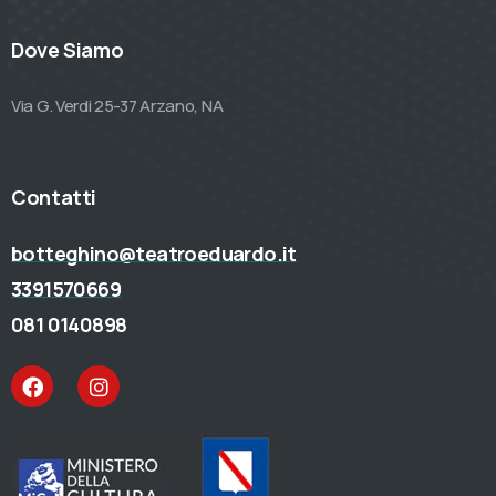
Dove Siamo
Via G. Verdi 25-37 Arzano, NA
Contatti
botteghino@teatroeduardo.it
3391570669
081 0140898