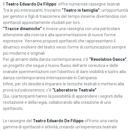
Il
Teatro Eduardo De Filippo
offre numerose rassegne teatrali.
Tra le più interessanti, troviamo
“Teatro in famiglia”
, un’opportunità
per genitori e figli di trascorrere del tempo insieme divertendosi con
spettacoli appositamente studiati per loro.
“Tracce dinamiche”
è invece una rassegna con una particolare
attenzione alla ricerca e alla sperimentazione di nuove forme
espressive. Verranno proposti spettacoli che rappresentano il
dinamico evolvere del teatro verso forme di comunicazioni sempre
più moderne e originali
Per gli amanti della danza contemporanea, c’è
“Revolution Dance”
,
un progetto che segue il nuovo flusso dell’arte coreutica e delle
svariate sperimentazioni con l’obiettivo di dare visibilità e lustro alla
danza contemporanea internazionale in Campania.
Infine, per chi desidera imparare le tecniche teatrali e mettersi alla
prova sul palcoscenico, c’è
“Laboratorio Teatrale”
.
Qui, i partecipanti hanno la possibilità di apprendere i segreti della
recitazione e della regia, collaborando alla creazione di uno
spettacolo.
Le rassegne del
Teatro Eduardo De Filippo
offrono una vasta
gamma di spettacoli e attività, creando un’esperienza teatrale