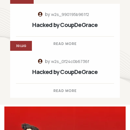
by
w2s_990195b961f2
Hacked by CoupDeGrace
READ MORE
30 LUG
by
w2s_0f24c0b6736f
Hacked by CoupDeGrace
READ MORE