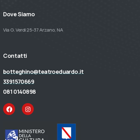
Dove Siamo
Via G. Verdi 25-37 Arzano, NA
Contatti
botteghino@teatroeduardo.it
3391570669
081 0140898