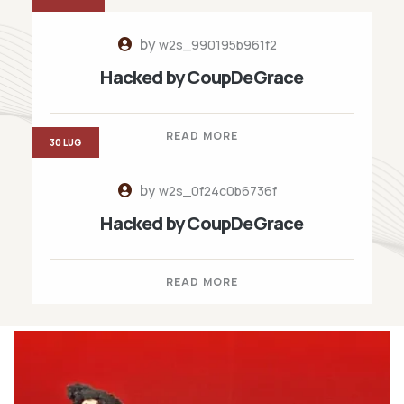
by
w2s_990195b961f2
Hacked by CoupDeGrace
READ MORE
30 LUG
by
w2s_0f24c0b6736f
Hacked by CoupDeGrace
READ MORE