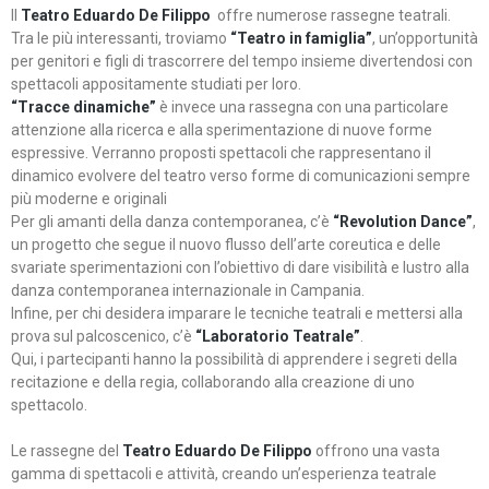
Il
Teatro Eduardo De Filippo
offre numerose rassegne teatrali.
Tra le più interessanti, troviamo
“Teatro in famiglia”
, un’opportunità
per genitori e figli di trascorrere del tempo insieme divertendosi con
spettacoli appositamente studiati per loro.
“Tracce dinamiche”
è invece una rassegna con una particolare
attenzione alla ricerca e alla sperimentazione di nuove forme
espressive. Verranno proposti spettacoli che rappresentano il
dinamico evolvere del teatro verso forme di comunicazioni sempre
più moderne e originali
Per gli amanti della danza contemporanea, c’è
“Revolution Dance”
,
un progetto che segue il nuovo flusso dell’arte coreutica e delle
svariate sperimentazioni con l’obiettivo di dare visibilità e lustro alla
danza contemporanea internazionale in Campania.
Infine, per chi desidera imparare le tecniche teatrali e mettersi alla
prova sul palcoscenico, c’è
“Laboratorio Teatrale”
.
Qui, i partecipanti hanno la possibilità di apprendere i segreti della
recitazione e della regia, collaborando alla creazione di uno
spettacolo.
Le rassegne del
Teatro Eduardo De Filippo
offrono una vasta
gamma di spettacoli e attività, creando un’esperienza teatrale