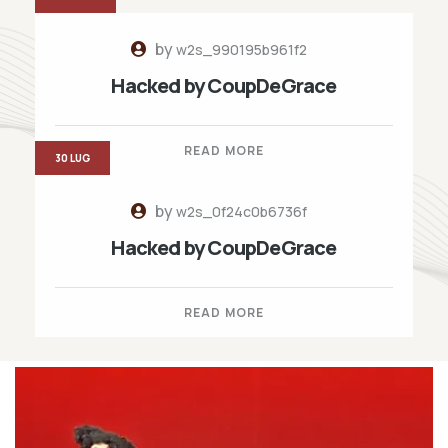
by
w2s_990195b961f2
Hacked by CoupDeGrace
READ MORE
30 LUG
by
w2s_0f24c0b6736f
Hacked by CoupDeGrace
READ MORE