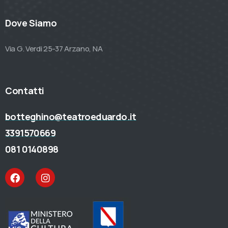
Dove Siamo
Via G. Verdi 25-37 Arzano, NA
Contatti
botteghino@teatroeduardo.it
3391570669
081 0140898