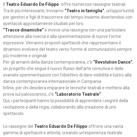
Il
Teatro Eduardo De Filippo
offre numerose rassegne teatrali.
Tra le più interessanti, troviamo
“Teatro in famiglia”
, un’opportunità
per genitori e figli di trascorrere del tempo insieme divertendosi con
spettacoli appositamente studiati per loro.
“Tracce dinamiche”
è invece una rassegna con una particolare
attenzione alla ricerca e alla sperimentazione di nuove forme
espressive. Verranno proposti spettacoli che rappresentano il
dinamico evolvere del teatro verso forme di comunicazioni sempre
più moderne e originali
Per gli amanti della danza contemporanea, c’è
“Revolution Dance”
,
un progetto che segue il nuovo flusso dell’arte coreutica e delle
svariate sperimentazioni con l’obiettivo di dare visibilità e lustro alla
danza contemporanea internazionale in Campania.
Infine, per chi desidera imparare le tecniche teatrali e mettersi alla
prova sul palcoscenico, c’è
“Laboratorio Teatrale”
.
Qui, i partecipanti hanno la possibilità di apprendere i segreti della
recitazione e della regia, collaborando alla creazione di uno
spettacolo.
Le rassegne del
Teatro Eduardo De Filippo
offrono una vasta
gamma di spettacoli e attività, creando un’esperienza teatrale