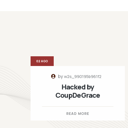
02 AGO
by
w2s_990195b961f2
Hacked by
CoupDeGrace
READ MORE