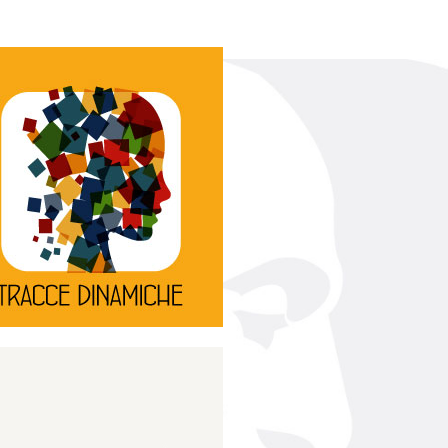
Continua
d’innovazione e sperimentale.
rassegna di teatro
Tracce Dinamiche è una
Tracce dinamiche
Continua