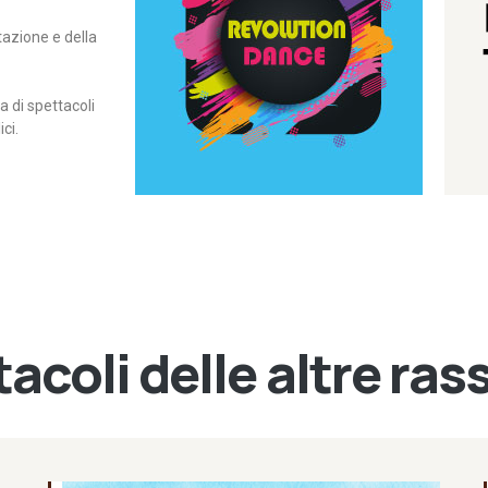
itazione e della
contemporanea – I Edizione
Rassegna di danza
Revolution Dance
di spettacoli
ci.
acoli delle altre ra