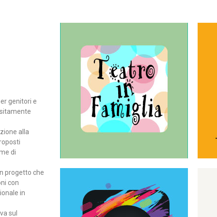
Continua
del teatro all’intera famiglia.
per far condividere e godere
rassegna di teatro concepita
er genitori e
Teatro In Famiglia è una
positamente
Teatro in famiglia
zione alla
roposti
rme di
un progetto che
oni con
ionale in
Continua
ova sul