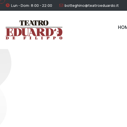
Lun - Dom: 8:00 - 22:00
botteghino@teatroeduardo.it
HO