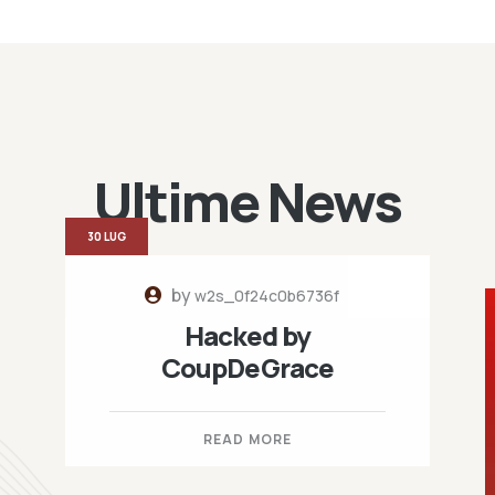
Ultime News
30 LUG
by
w2s_0f24c0b6736f
Hacked by
CoupDeGrace
READ MORE