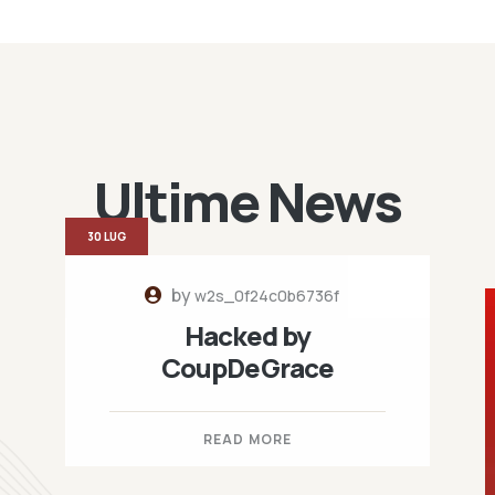
Ultime News
30 LUG
by
w2s_0f24c0b6736f
Hacked by
CoupDeGrace
READ MORE