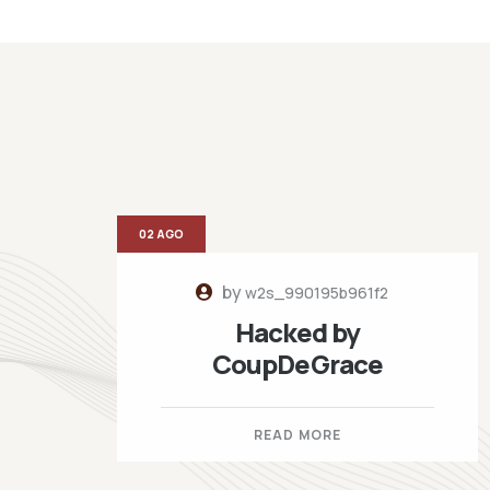
02 AGO
by
w2s_990195b961f2
Hacked by
CoupDeGrace
READ MORE