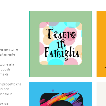
Continua
del teatro all’intera famiglia.
per far condividere e godere
rassegna di teatro concepita
er genitori e
Teatro In Famiglia è una
positamente
Teatro in famiglia
zione alla
roposti
rme di
un progetto che
oni con
ionale in
Continua
ova sul