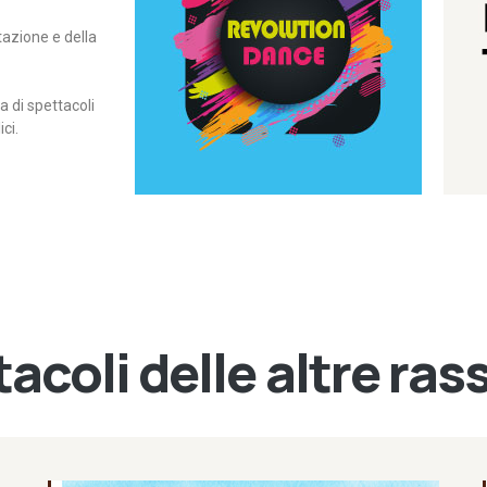
itazione e della
contemporanea – I Edizione
Rassegna di danza
Revolution Dance
di spettacoli
ci.
acoli delle altre ra