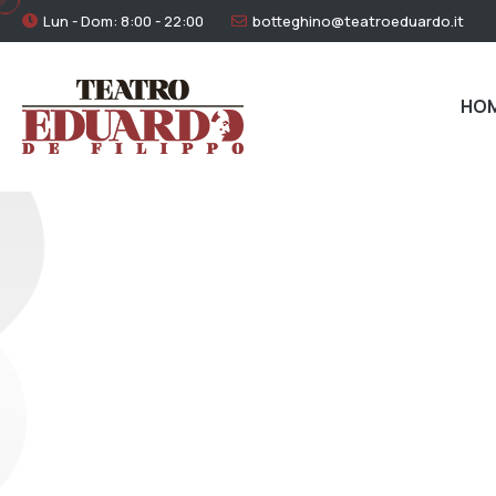
Lun - Dom: 8:00 - 22:00
botteghino@teatroeduardo.it
HO