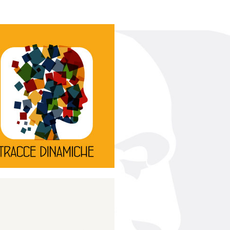
Continua
d’innovazione e sperimentale.
rassegna di teatro
Tracce Dinamiche è una
Tracce dinamiche
Continua