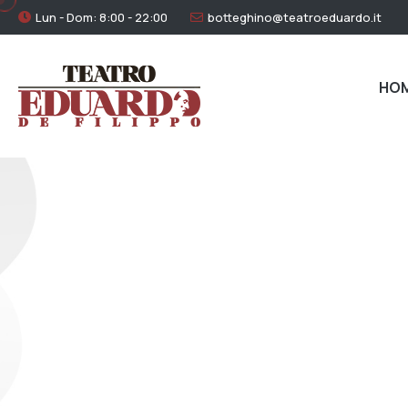
Lun - Dom: 8:00 - 22:00
botteghino@teatroeduardo.it
HO