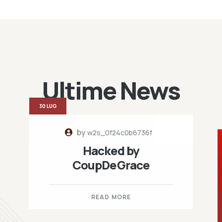
Ultime News
30 LUG
by
w2s_0f24c0b6736f
Hacked by
CoupDeGrace
READ MORE