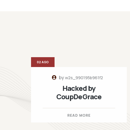
02 AGO
by
w2s_990195b961f2
Hacked by
CoupDeGrace
READ MORE