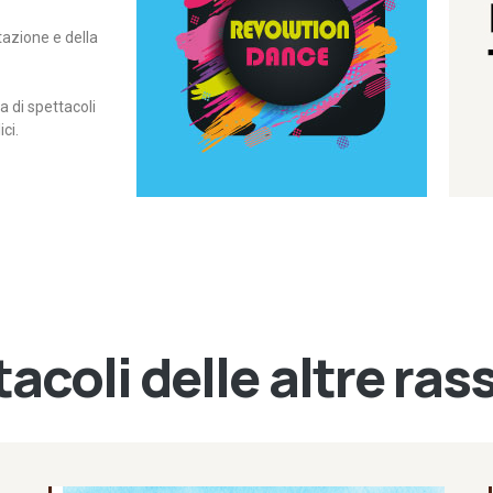
itazione e della
contemporanea – I Edizione
Rassegna di danza
Revolution Dance
di spettacoli
ci.
acoli delle altre ra