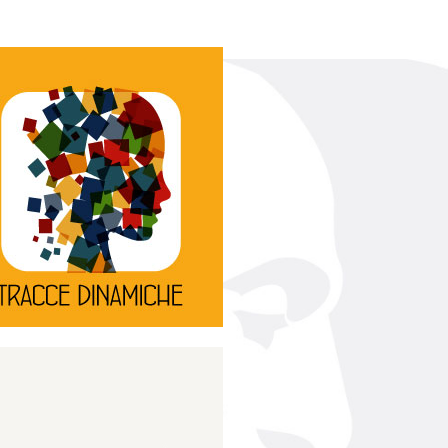
Continua
d’innovazione e sperimentale.
rassegna di teatro
Tracce Dinamiche è una
Tracce dinamiche
Continua