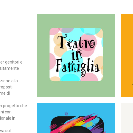
Continua
del teatro all’intera famiglia.
per far condividere e godere
rassegna di teatro concepita
er genitori e
Teatro In Famiglia è una
positamente
Teatro in famiglia
zione alla
roposti
rme di
un progetto che
oni con
ionale in
Continua
ova sul