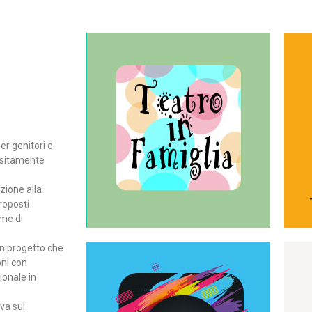
Continua
del teatro all’intera famiglia.
per far condividere e godere
rassegna di teatro concepita
er genitori e
Teatro In Famiglia è una
positamente
Teatro in famiglia
zione alla
roposti
rme di
un progetto che
oni con
ionale in
Continua
ova sul