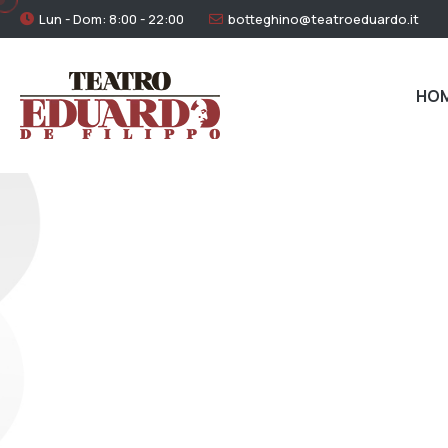
Lun - Dom: 8:00 - 22:00
botteghino@teatroeduardo.it
HO