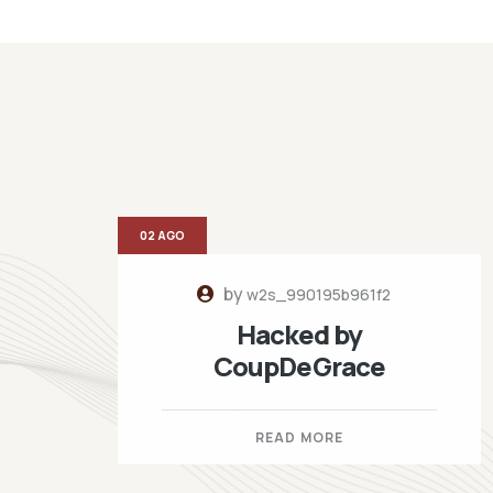
02 AGO
by
w2s_990195b961f2
Hacked by
CoupDeGrace
READ MORE