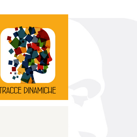
Continua
d’innovazione e sperimentale.
rassegna di teatro
Tracce Dinamiche è una
Tracce dinamiche
Continua