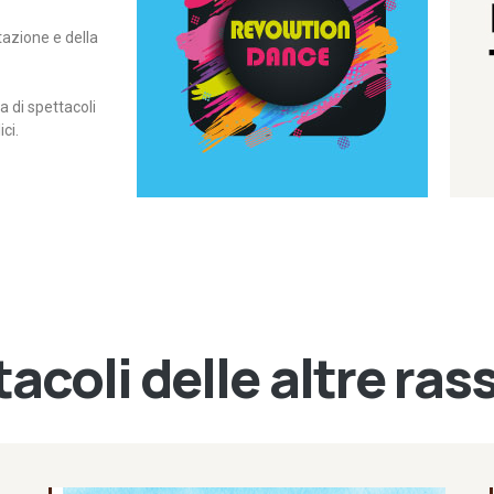
itazione e della
contemporanea – I Edizione
Rassegna di danza
Revolution Dance
di spettacoli
ci.
acoli delle altre ra