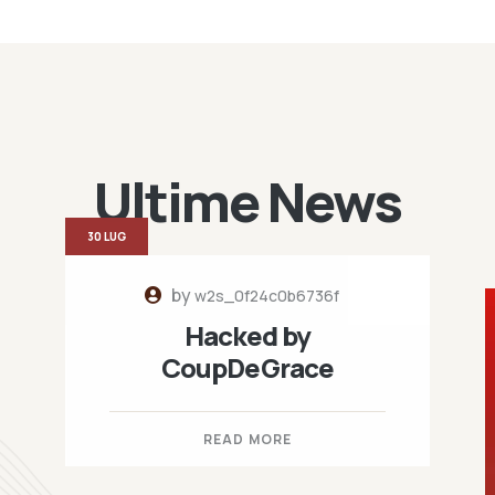
Ultime News
30 LUG
by
w2s_0f24c0b6736f
Hacked by
CoupDeGrace
READ MORE