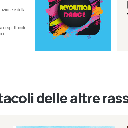
itazione e della
contemporanea – I Edizione
Rassegna di danza
Revolution Dance
di spettacoli
ci.
acoli delle altre ra