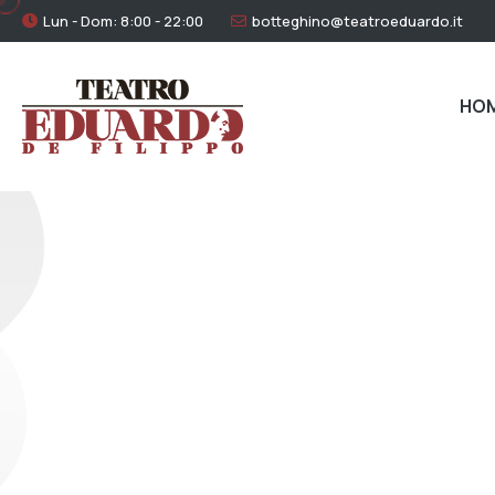
Lun - Dom: 8:00 - 22:00
botteghino@teatroeduardo.it
HO