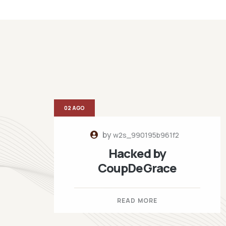
02 AGO
by
w2s_990195b961f2
Hacked by
CoupDeGrace
READ MORE