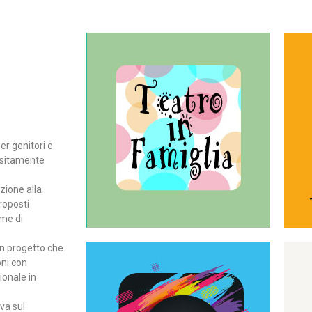
Continua
del teatro all’intera famiglia.
per far condividere e godere
rassegna di teatro concepita
er genitori e
Teatro In Famiglia è una
positamente
Teatro in famiglia
zione alla
roposti
rme di
un progetto che
oni con
ionale in
Continua
ova sul