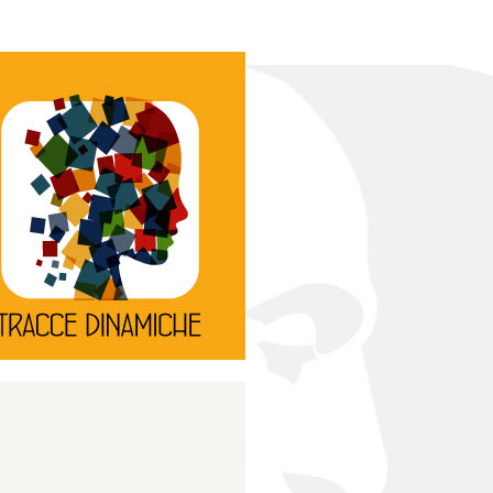
Continua
d’innovazione e sperimentale.
rassegna di teatro
Tracce Dinamiche è una
Tracce dinamiche
Continua