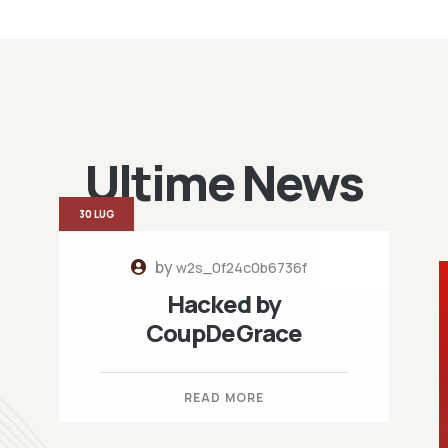
Ultime News
30 LUG
by
w2s_0f24c0b6736f
Hacked by
CoupDeGrace
READ MORE