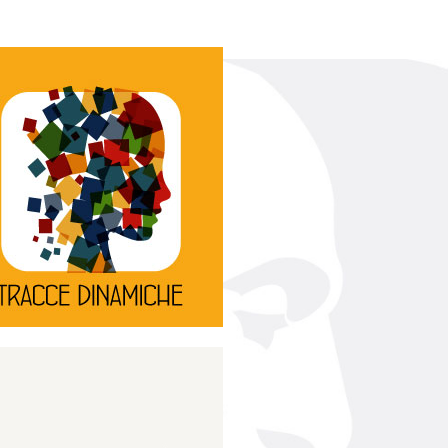
Continua
d’innovazione e sperimentale.
rassegna di teatro
Tracce Dinamiche è una
Tracce dinamiche
Continua