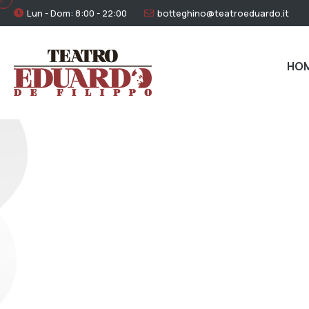
Lun - Dom: 8:00 - 22:00
botteghino@teatroeduardo.it
HO