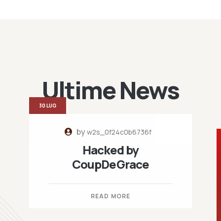
Ultime News
30 LUG
by
w2s_0f24c0b6736f
Hacked by
CoupDeGrace
READ MORE