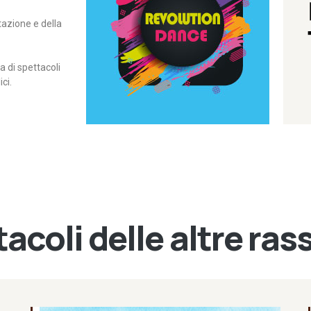
itazione e della
contemporanea – I Edizione
Rassegna di danza
Revolution Dance
di spettacoli
ci.
acoli delle altre ra