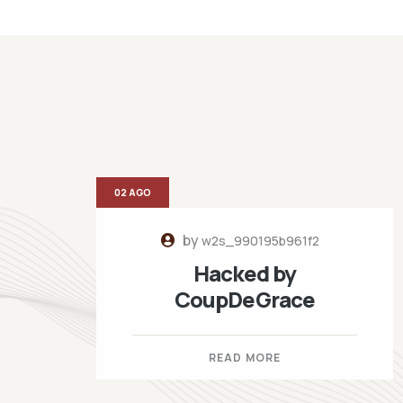
02 AGO
by
w2s_990195b961f2
Hacked by
CoupDeGrace
READ MORE