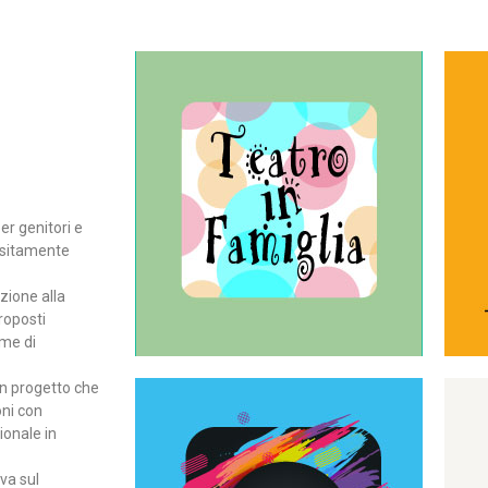
Continua
del teatro all’intera famiglia.
per far condividere e godere
rassegna di teatro concepita
er genitori e
Teatro In Famiglia è una
positamente
Teatro in famiglia
zione alla
roposti
rme di
un progetto che
oni con
ionale in
Continua
ova sul