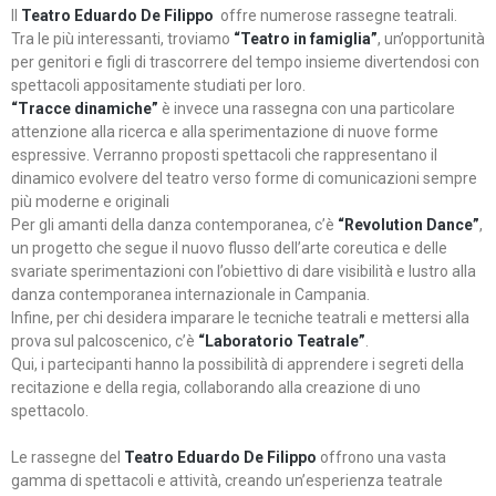
Il
Teatro Eduardo De Filippo
offre numerose rassegne teatrali.
Tra le più interessanti, troviamo
“Teatro in famiglia”
, un’opportunità
per genitori e figli di trascorrere del tempo insieme divertendosi con
spettacoli appositamente studiati per loro.
“Tracce dinamiche”
è invece una rassegna con una particolare
attenzione alla ricerca e alla sperimentazione di nuove forme
espressive. Verranno proposti spettacoli che rappresentano il
dinamico evolvere del teatro verso forme di comunicazioni sempre
più moderne e originali
Per gli amanti della danza contemporanea, c’è
“Revolution Dance”
,
un progetto che segue il nuovo flusso dell’arte coreutica e delle
svariate sperimentazioni con l’obiettivo di dare visibilità e lustro alla
danza contemporanea internazionale in Campania.
Infine, per chi desidera imparare le tecniche teatrali e mettersi alla
prova sul palcoscenico, c’è
“Laboratorio Teatrale”
.
Qui, i partecipanti hanno la possibilità di apprendere i segreti della
recitazione e della regia, collaborando alla creazione di uno
spettacolo.
Le rassegne del
Teatro Eduardo De Filippo
offrono una vasta
gamma di spettacoli e attività, creando un’esperienza teatrale