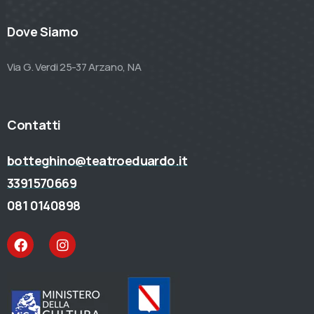
Dove Siamo
Via G. Verdi 25-37 Arzano, NA
Contatti
botteghino@teatroeduardo.it
3391570669
081 0140898