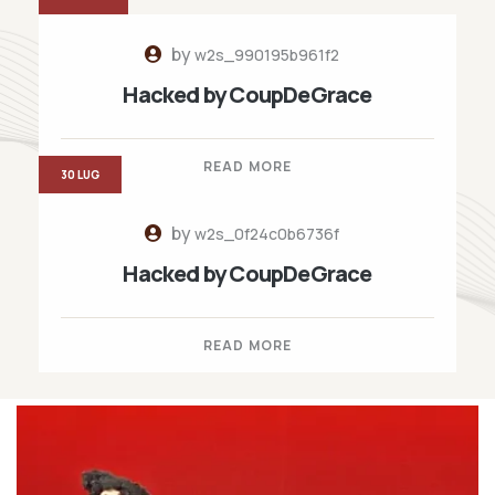
by
w2s_990195b961f2
Hacked by CoupDeGrace
READ MORE
30 LUG
by
w2s_0f24c0b6736f
Hacked by CoupDeGrace
READ MORE