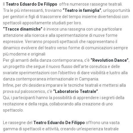
Il
Teatro Eduardo De Filippo
offre numerose rassegne teatrali.
Tra le più interessanti, troviamo
“Teatro in famiglia”
, un’opportunità
per genitori e figli di trascorrere del tempo insieme divertendosi con
spettacoli appositamente studiati per loro.
“Tracce dinamiche”
è invece una rassegna con una particolare
attenzione alla ricerca e alla sperimentazione di nuove forme
espressive. Verranno proposti spettacoli che rappresentano il
dinamico evolvere del teatro verso forme di comunicazioni sempre
più moderne e originali
Per gli amanti della danza contemporanea, c’è
“Revolution Dance”
,
un progetto che segue il nuovo flusso dell’arte coreutica e delle
svariate sperimentazioni con l’obiettivo di dare visibilità e lustro alla
danza contemporanea internazionale in Campania.
Infine, per chi desidera imparare le tecniche teatrali e mettersi alla
prova sul palcoscenico, c’è
“Laboratorio Teatrale”
.
Qui, i partecipanti hanno la possibilità di apprendere i segreti della
recitazione e della regia, collaborando alla creazione di uno
spettacolo.
Le rassegne del
Teatro Eduardo De Filippo
offrono una vasta
gamma di spettacoli e attività, creando un’esperienza teatrale