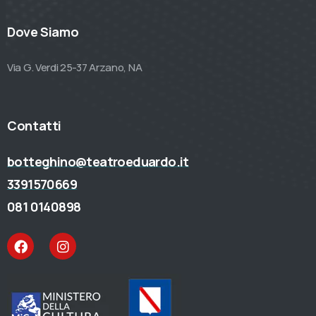
Dove Siamo
Via G. Verdi 25-37 Arzano, NA
Contatti
botteghino@teatroeduardo.it
3391570669
081 0140898