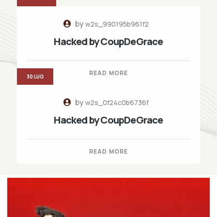
by
w2s_990195b961f2
Hacked by CoupDeGrace
READ MORE
30 LUG
by
w2s_0f24c0b6736f
Hacked by CoupDeGrace
READ MORE