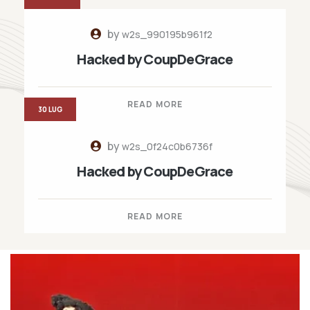
by
w2s_990195b961f2
Hacked by CoupDeGrace
READ MORE
30 LUG
by
w2s_0f24c0b6736f
Hacked by CoupDeGrace
READ MORE