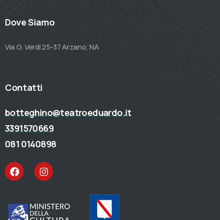
Dove Siamo
Via G. Verdi 25-37 Arzano, NA
Contatti
botteghino@teatroeduardo.it
3391570669
081 0140898