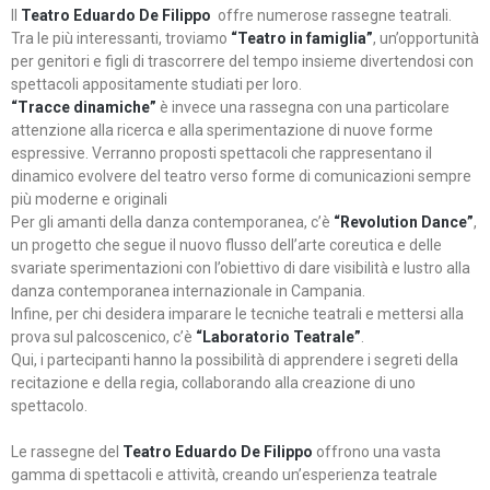
Il
Teatro Eduardo De Filippo
offre numerose rassegne teatrali.
Tra le più interessanti, troviamo
“Teatro in famiglia”
, un’opportunità
per genitori e figli di trascorrere del tempo insieme divertendosi con
spettacoli appositamente studiati per loro.
“Tracce dinamiche”
è invece una rassegna con una particolare
attenzione alla ricerca e alla sperimentazione di nuove forme
espressive. Verranno proposti spettacoli che rappresentano il
dinamico evolvere del teatro verso forme di comunicazioni sempre
più moderne e originali
Per gli amanti della danza contemporanea, c’è
“Revolution Dance”
,
un progetto che segue il nuovo flusso dell’arte coreutica e delle
svariate sperimentazioni con l’obiettivo di dare visibilità e lustro alla
danza contemporanea internazionale in Campania.
Infine, per chi desidera imparare le tecniche teatrali e mettersi alla
prova sul palcoscenico, c’è
“Laboratorio Teatrale”
.
Qui, i partecipanti hanno la possibilità di apprendere i segreti della
recitazione e della regia, collaborando alla creazione di uno
spettacolo.
Le rassegne del
Teatro Eduardo De Filippo
offrono una vasta
gamma di spettacoli e attività, creando un’esperienza teatrale