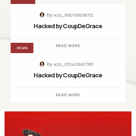
by
w2s_990195b961f2
Hacked by CoupDeGrace
READ MORE
30 LUG
by
w2s_0f24c0b6736f
Hacked by CoupDeGrace
READ MORE