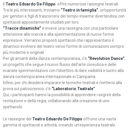
Il
Teatro Eduardo De Filippo
offre numerose rassegne teatrali.
Tra le più interessanti, troviamo
“Teatro in famiglia”
, un’opportunità
per genitori e figli di trascorrere del tempo insieme divertendosi con
spettacoli appositamente studiati per loro.
“Tracce dinamiche”
è invece una rassegna con una particolare
attenzione alla ricerca e alla sperimentazione di nuove forme
espressive. Verranno proposti spettacoli che rappresentano il
dinamico evolvere del teatro verso forme di comunicazioni sempre
più moderne e originali
Per gli amanti della danza contemporanea, c’è
“Revolution Dance”
,
un progetto che segue il nuovo flusso dell’arte coreutica e delle
svariate sperimentazioni con l’obiettivo di dare visibilità e lustro alla
danza contemporanea internazionale in Campania.
Infine, per chi desidera imparare le tecniche teatrali e mettersi alla
prova sul palcoscenico, c’è
“Laboratorio Teatrale”
.
Qui, i partecipanti hanno la possibilità di apprendere i segreti della
recitazione e della regia, collaborando alla creazione di uno
spettacolo.
Le rassegne del
Teatro Eduardo De Filippo
offrono una vasta
gamma di spettacoli e attività, creando un’esperienza teatrale