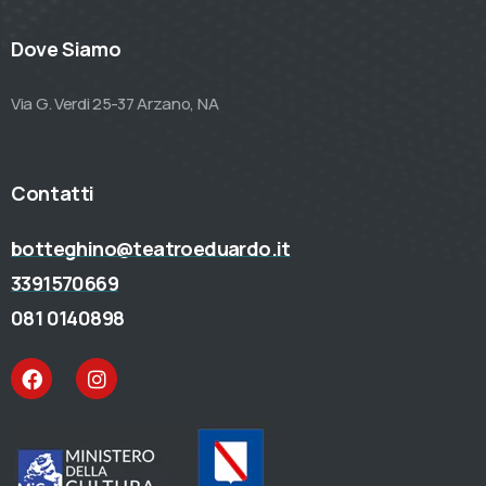
Dove Siamo
Via G. Verdi 25-37 Arzano, NA
Contatti
botteghino@teatroeduardo.it
3391570669
081 0140898