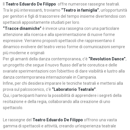
Il
Teatro Eduardo De Filippo
offre numerose rassegne teatrali.
Tra le più interessanti, troviamo
“Teatro in famiglia”
, un’opportunità
per genitori e figli di trascorrere del tempo insieme divertendosi con
spettacoli appositamente studiati per loro.
“Tracce dinamiche”
è invece una rassegna con una particolare
attenzione alla ricerca e alla sperimentazione di nuove forme
espressive. Verranno proposti spettacoli che rappresentano il
dinamico evolvere del teatro verso forme di comunicazioni sempre
più moderne e originali
Per gli amanti della danza contemporanea, c’è
“Revolution Dance”
,
un progetto che segue il nuovo flusso dell’arte coreutica e delle
svariate sperimentazioni con l’obiettivo di dare visibilità e lustro alla
danza contemporanea internazionale in Campania.
Infine, per chi desidera imparare le tecniche teatrali e mettersi alla
prova sul palcoscenico, c’è
“Laboratorio Teatrale”
.
Qui, i partecipanti hanno la possibilità di apprendere i segreti della
recitazione e della regia, collaborando alla creazione di uno
spettacolo.
Le rassegne del
Teatro Eduardo De Filippo
offrono una vasta
gamma di spettacoli e attività, creando un’esperienza teatrale