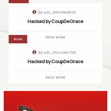
by
w2s_990195b961f2
Hacked by CoupDeGrace
READ MORE
30 LUG
by
w2s_0f24c0b6736f
Hacked by CoupDeGrace
READ MORE