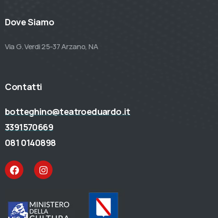
Dove Siamo
Via G. Verdi 25-37 Arzano, NA
Contatti
botteghino@teatroeduardo.it
3391570669
081 0140898