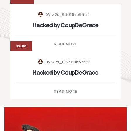
by
w2s_990195b961f2
Hacked by CoupDeGrace
READ MORE
30 LUG
by
w2s_0f24c0b6736f
Hacked by CoupDeGrace
READ MORE