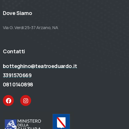
Dove Siamo
Via G. Verdi 25-37 Arzano, NA
Contatti
botteghino@teatroeduardo.it
3391570669
081 0140898