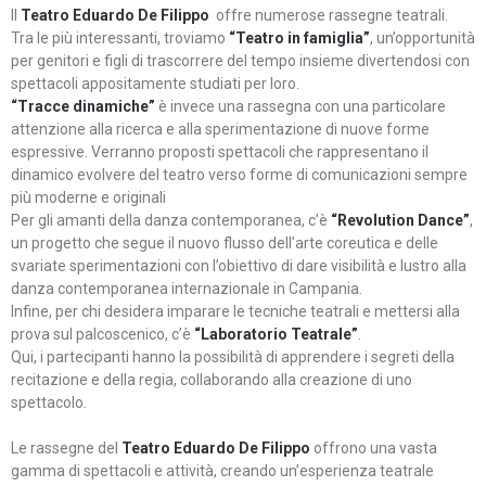
Il
Teatro Eduardo De Filippo
offre numerose rassegne teatrali.
Tra le più interessanti, troviamo
“Teatro in famiglia”
, un’opportunità
per genitori e figli di trascorrere del tempo insieme divertendosi con
spettacoli appositamente studiati per loro.
“Tracce dinamiche”
è invece una rassegna con una particolare
attenzione alla ricerca e alla sperimentazione di nuove forme
espressive. Verranno proposti spettacoli che rappresentano il
dinamico evolvere del teatro verso forme di comunicazioni sempre
più moderne e originali
Per gli amanti della danza contemporanea, c’è
“Revolution Dance”
,
un progetto che segue il nuovo flusso dell’arte coreutica e delle
svariate sperimentazioni con l’obiettivo di dare visibilità e lustro alla
danza contemporanea internazionale in Campania.
Infine, per chi desidera imparare le tecniche teatrali e mettersi alla
prova sul palcoscenico, c’è
“Laboratorio Teatrale”
.
Qui, i partecipanti hanno la possibilità di apprendere i segreti della
recitazione e della regia, collaborando alla creazione di uno
spettacolo.
Le rassegne del
Teatro Eduardo De Filippo
offrono una vasta
gamma di spettacoli e attività, creando un’esperienza teatrale