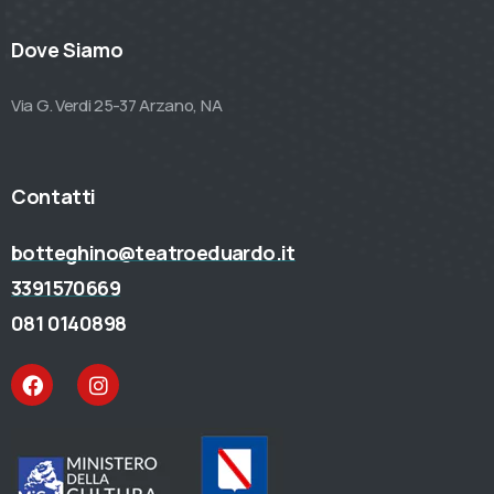
Dove Siamo
Via G. Verdi 25-37 Arzano, NA
Contatti
botteghino@teatroeduardo.it
3391570669
081 0140898