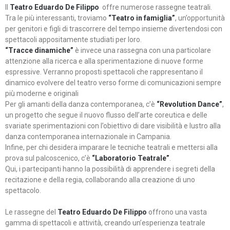
Il
Teatro Eduardo De Filippo
offre numerose rassegne teatrali.
Tra le più interessanti, troviamo
“Teatro in famiglia”
, un’opportunità
per genitori e figli di trascorrere del tempo insieme divertendosi con
spettacoli appositamente studiati per loro.
“Tracce dinamiche”
è invece una rassegna con una particolare
attenzione alla ricerca e alla sperimentazione di nuove forme
espressive. Verranno proposti spettacoli che rappresentano il
dinamico evolvere del teatro verso forme di comunicazioni sempre
più moderne e originali
Per gli amanti della danza contemporanea, c’è
“Revolution Dance”
,
un progetto che segue il nuovo flusso dell’arte coreutica e delle
svariate sperimentazioni con l’obiettivo di dare visibilità e lustro alla
danza contemporanea internazionale in Campania.
Infine, per chi desidera imparare le tecniche teatrali e mettersi alla
prova sul palcoscenico, c’è
“Laboratorio Teatrale”
.
Qui, i partecipanti hanno la possibilità di apprendere i segreti della
recitazione e della regia, collaborando alla creazione di uno
spettacolo.
Le rassegne del
Teatro Eduardo De Filippo
offrono una vasta
gamma di spettacoli e attività, creando un’esperienza teatrale