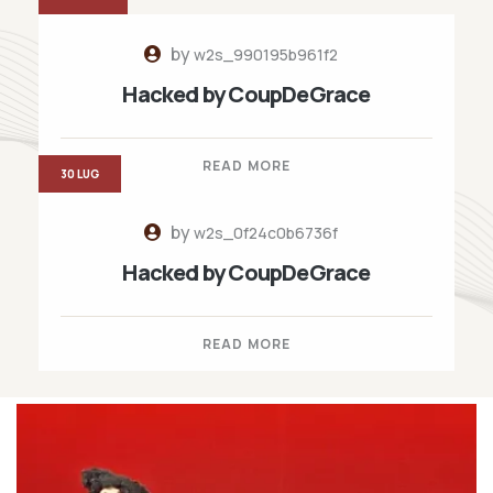
by
w2s_990195b961f2
Hacked by CoupDeGrace
READ MORE
30 LUG
by
w2s_0f24c0b6736f
Hacked by CoupDeGrace
READ MORE