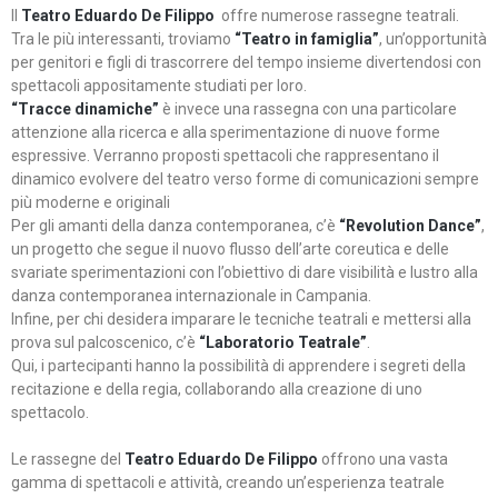
Il
Teatro Eduardo De Filippo
offre numerose rassegne teatrali.
Tra le più interessanti, troviamo
“Teatro in famiglia”
, un’opportunità
per genitori e figli di trascorrere del tempo insieme divertendosi con
spettacoli appositamente studiati per loro.
“Tracce dinamiche”
è invece una rassegna con una particolare
attenzione alla ricerca e alla sperimentazione di nuove forme
espressive. Verranno proposti spettacoli che rappresentano il
dinamico evolvere del teatro verso forme di comunicazioni sempre
più moderne e originali
Per gli amanti della danza contemporanea, c’è
“Revolution Dance”
,
un progetto che segue il nuovo flusso dell’arte coreutica e delle
svariate sperimentazioni con l’obiettivo di dare visibilità e lustro alla
danza contemporanea internazionale in Campania.
Infine, per chi desidera imparare le tecniche teatrali e mettersi alla
prova sul palcoscenico, c’è
“Laboratorio Teatrale”
.
Qui, i partecipanti hanno la possibilità di apprendere i segreti della
recitazione e della regia, collaborando alla creazione di uno
spettacolo.
Le rassegne del
Teatro Eduardo De Filippo
offrono una vasta
gamma di spettacoli e attività, creando un’esperienza teatrale