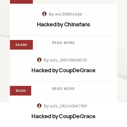
by
e4c39fbf448e
Hacked by Chinafans
READ MORE
02 AGO
by
w2s_990195b961f2
Hacked by CoupDeGrace
READ MORE
30 LUG
by
w2s_0f24c0b6736f
Hacked by CoupDeGrace