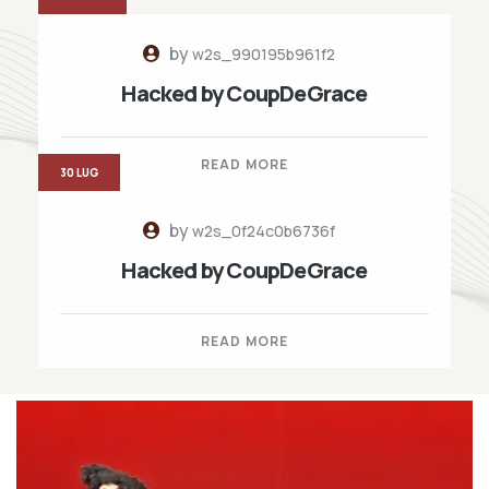
by
w2s_990195b961f2
Hacked by CoupDeGrace
READ MORE
30 LUG
by
w2s_0f24c0b6736f
Hacked by CoupDeGrace
READ MORE