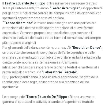
Il
Teatro Eduardo De Filippo
offre numerose rassegne teatrali.
Tra le più interessanti, troviamo
“Teatro in famiglia”
, un’opportunità
per genitori e figli di trascorrere del tempo insieme divertendosi con
spettacoli appositamente studiati per loro.
“Tracce dinamiche”
è invece una rassegna con una particolare
attenzione alla ricerca e alla sperimentazione di nuove forme
espressive. Verranno proposti spettacoli che rappresentano il
dinamico evolvere del teatro verso forme di comunicazioni sempre
più moderne e originali
Per gli amanti della danza contemporanea, c’è
“Revolution Dance”
,
un progetto che segue il nuovo flusso dell’arte coreutica e delle
svariate sperimentazioni con l’obiettivo di dare visibilità e lustro alla
danza contemporanea internazionale in Campania.
Infine, per chi desidera imparare le tecniche teatrali e mettersi alla
prova sul palcoscenico, c’è
“Laboratorio Teatrale”
.
Qui, i partecipanti hanno la possibilità di apprendere i segreti della
recitazione e della regia, collaborando alla creazione di uno
spettacolo.
Le rassegne del
Teatro Eduardo De Filippo
offrono una vasta
gamma di spettacoli e attività, creando un’esperienza teatrale