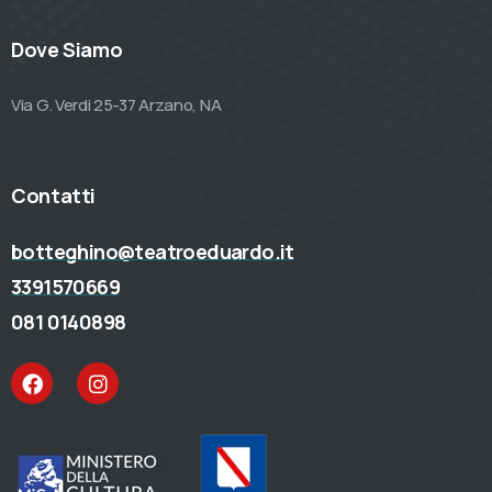
Dove Siamo
Via G. Verdi 25-37 Arzano, NA
Contatti
botteghino@teatroeduardo.it
3391570669
081 0140898