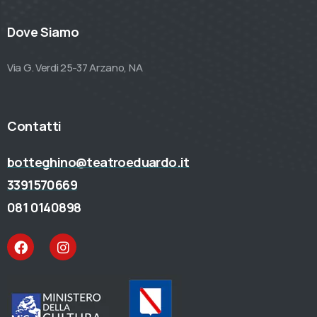
Dove Siamo
Via G. Verdi 25-37 Arzano, NA
Contatti
botteghino@teatroeduardo.it
3391570669
081 0140898