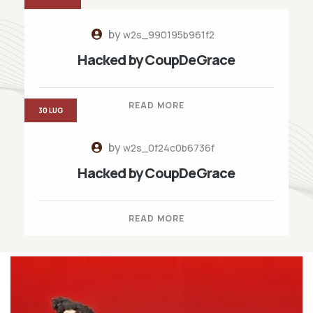
by
w2s_990195b961f2
Hacked by CoupDeGrace
READ MORE
30 LUG
by
w2s_0f24c0b6736f
Hacked by CoupDeGrace
READ MORE