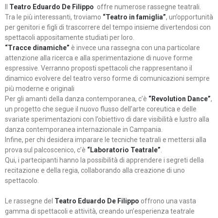
Il
Teatro Eduardo De Filippo
offre numerose rassegne teatrali.
Tra le più interessanti, troviamo
“Teatro in famiglia”
, un’opportunità
per genitori e figli di trascorrere del tempo insieme divertendosi con
spettacoli appositamente studiati per loro.
“Tracce dinamiche”
è invece una rassegna con una particolare
attenzione alla ricerca e alla sperimentazione di nuove forme
espressive. Verranno proposti spettacoli che rappresentano il
dinamico evolvere del teatro verso forme di comunicazioni sempre
più moderne e originali
Per gli amanti della danza contemporanea, c’è
“Revolution Dance”
,
un progetto che segue il nuovo flusso dell’arte coreutica e delle
svariate sperimentazioni con l’obiettivo di dare visibilità e lustro alla
danza contemporanea internazionale in Campania.
Infine, per chi desidera imparare le tecniche teatrali e mettersi alla
prova sul palcoscenico, c’è
“Laboratorio Teatrale”
.
Qui, i partecipanti hanno la possibilità di apprendere i segreti della
recitazione e della regia, collaborando alla creazione di uno
spettacolo.
Le rassegne del
Teatro Eduardo De Filippo
offrono una vasta
gamma di spettacoli e attività, creando un’esperienza teatrale