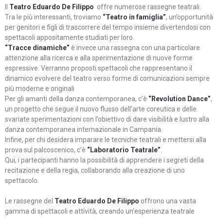
Il
Teatro Eduardo De Filippo
offre numerose rassegne teatrali.
Tra le più interessanti, troviamo
“Teatro in famiglia”
, un’opportunità
per genitori e figli di trascorrere del tempo insieme divertendosi con
spettacoli appositamente studiati per loro.
“Tracce dinamiche”
è invece una rassegna con una particolare
attenzione alla ricerca e alla sperimentazione di nuove forme
espressive. Verranno proposti spettacoli che rappresentano il
dinamico evolvere del teatro verso forme di comunicazioni sempre
più moderne e originali
Per gli amanti della danza contemporanea, c’è
“Revolution Dance”
,
un progetto che segue il nuovo flusso dell’arte coreutica e delle
svariate sperimentazioni con l’obiettivo di dare visibilità e lustro alla
danza contemporanea internazionale in Campania.
Infine, per chi desidera imparare le tecniche teatrali e mettersi alla
prova sul palcoscenico, c’è
“Laboratorio Teatrale”
.
Qui, i partecipanti hanno la possibilità di apprendere i segreti della
recitazione e della regia, collaborando alla creazione di uno
spettacolo.
Le rassegne del
Teatro Eduardo De Filippo
offrono una vasta
gamma di spettacoli e attività, creando un’esperienza teatrale