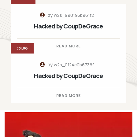
by
w2s_990195b961f2
Hacked by CoupDeGrace
READ MORE
30 LUG
by
w2s_0f24c0b6736f
Hacked by CoupDeGrace
READ MORE