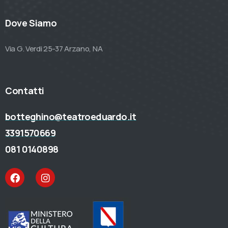
Dove Siamo
Via G. Verdi 25-37 Arzano, NA
Contatti
botteghino@teatroeduardo.it
3391570669
081 0140898