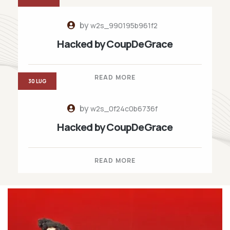
by
w2s_990195b961f2
Hacked by CoupDeGrace
READ MORE
30 LUG
by
w2s_0f24c0b6736f
Hacked by CoupDeGrace
READ MORE