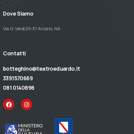
Dove Siamo
Via G. Verdi 25-37 Arzano, NA
Contatti
botteghino@teatroeduardo.it
3391570669
081 0140898