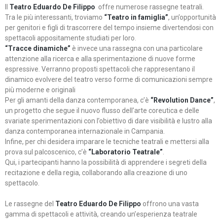
Il
Teatro Eduardo De Filippo
offre numerose rassegne teatrali.
Tra le più interessanti, troviamo
“Teatro in famiglia”
, un’opportunità
per genitori e figli di trascorrere del tempo insieme divertendosi con
spettacoli appositamente studiati per loro.
“Tracce dinamiche”
è invece una rassegna con una particolare
attenzione alla ricerca e alla sperimentazione di nuove forme
espressive. Verranno proposti spettacoli che rappresentano il
dinamico evolvere del teatro verso forme di comunicazioni sempre
più moderne e originali
Per gli amanti della danza contemporanea, c’è
“Revolution Dance”
,
un progetto che segue il nuovo flusso dell’arte coreutica e delle
svariate sperimentazioni con l’obiettivo di dare visibilità e lustro alla
danza contemporanea internazionale in Campania.
Infine, per chi desidera imparare le tecniche teatrali e mettersi alla
prova sul palcoscenico, c’è
“Laboratorio Teatrale”
.
Qui, i partecipanti hanno la possibilità di apprendere i segreti della
recitazione e della regia, collaborando alla creazione di uno
spettacolo.
Le rassegne del
Teatro Eduardo De Filippo
offrono una vasta
gamma di spettacoli e attività, creando un’esperienza teatrale