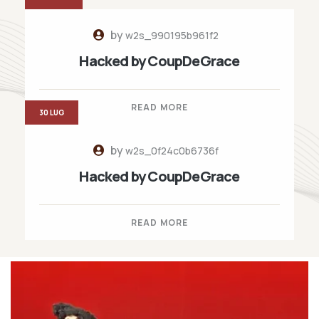
by
w2s_990195b961f2
Hacked by CoupDeGrace
READ MORE
30 LUG
by
w2s_0f24c0b6736f
Hacked by CoupDeGrace
READ MORE