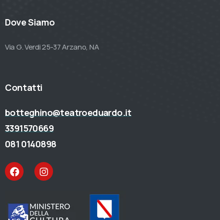
Dove Siamo
Via G. Verdi 25-37 Arzano, NA
Contatti
botteghino@teatroeduardo.it
3391570669
081 0140898