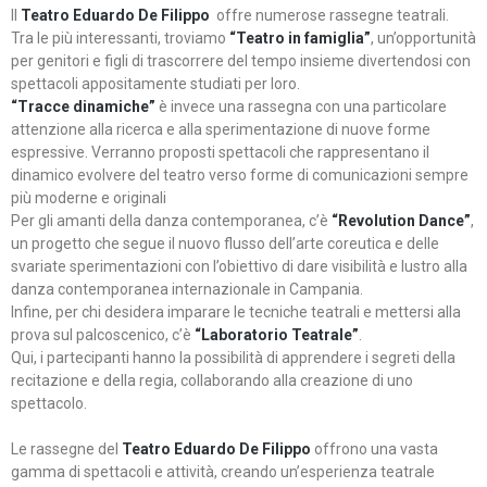
Il
Teatro Eduardo De Filippo
offre numerose rassegne teatrali.
Tra le più interessanti, troviamo
“Teatro in famiglia”
, un’opportunità
per genitori e figli di trascorrere del tempo insieme divertendosi con
spettacoli appositamente studiati per loro.
“Tracce dinamiche”
è invece una rassegna con una particolare
attenzione alla ricerca e alla sperimentazione di nuove forme
espressive. Verranno proposti spettacoli che rappresentano il
dinamico evolvere del teatro verso forme di comunicazioni sempre
più moderne e originali
Per gli amanti della danza contemporanea, c’è
“Revolution Dance”
,
un progetto che segue il nuovo flusso dell’arte coreutica e delle
svariate sperimentazioni con l’obiettivo di dare visibilità e lustro alla
danza contemporanea internazionale in Campania.
Infine, per chi desidera imparare le tecniche teatrali e mettersi alla
prova sul palcoscenico, c’è
“Laboratorio Teatrale”
.
Qui, i partecipanti hanno la possibilità di apprendere i segreti della
recitazione e della regia, collaborando alla creazione di uno
spettacolo.
Le rassegne del
Teatro Eduardo De Filippo
offrono una vasta
gamma di spettacoli e attività, creando un’esperienza teatrale