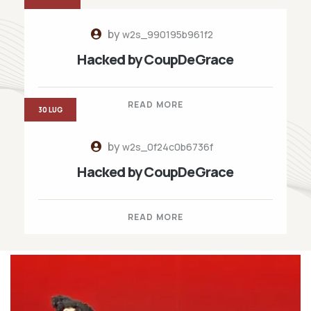
by
w2s_990195b961f2
Hacked by CoupDeGrace
READ MORE
30 LUG
by
w2s_0f24c0b6736f
Hacked by CoupDeGrace
READ MORE