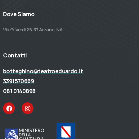
Dove Siamo
Via G. Verdi 25-37 Arzano, NA
Contatti
botteghino@teatroeduardo.it
3391570669
081 0140898