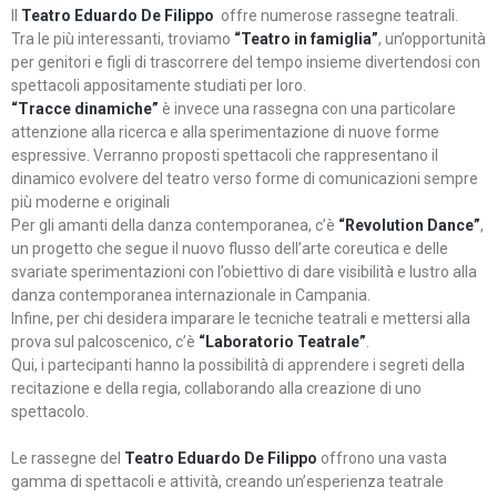
Il
Teatro Eduardo De Filippo
offre numerose rassegne teatrali.
Tra le più interessanti, troviamo
“Teatro in famiglia”
, un’opportunità
per genitori e figli di trascorrere del tempo insieme divertendosi con
spettacoli appositamente studiati per loro.
“Tracce dinamiche”
è invece una rassegna con una particolare
attenzione alla ricerca e alla sperimentazione di nuove forme
espressive. Verranno proposti spettacoli che rappresentano il
dinamico evolvere del teatro verso forme di comunicazioni sempre
più moderne e originali
Per gli amanti della danza contemporanea, c’è
“Revolution Dance”
,
un progetto che segue il nuovo flusso dell’arte coreutica e delle
svariate sperimentazioni con l’obiettivo di dare visibilità e lustro alla
danza contemporanea internazionale in Campania.
Infine, per chi desidera imparare le tecniche teatrali e mettersi alla
prova sul palcoscenico, c’è
“Laboratorio Teatrale”
.
Qui, i partecipanti hanno la possibilità di apprendere i segreti della
recitazione e della regia, collaborando alla creazione di uno
spettacolo.
Le rassegne del
Teatro Eduardo De Filippo
offrono una vasta
gamma di spettacoli e attività, creando un’esperienza teatrale