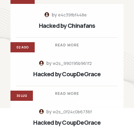
by
e4c39fbf448e
Hacked by Chinafans
READ MORE
02 AGO
by
w2s_990195b961f2
Hacked by CoupDeGrace
READ MORE
30 LUG
by
w2s_0f24c0b6736f
Hacked by CoupDeGrace