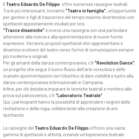
Il
Teatro Eduardo De Filippo
offre numerose rassegne teatrali.
Tra le più interessanti, troviamo
“Teatro in famiglia”
, un’opportunità
per genitori e figli di trascorrere del tempo insieme divertendosi con
spettacoli appositamente studiati per loro.
“Tracce dinamiche”
è invece una rassegna con una particolare
attenzione alla ricerca e alla sperimentazione di nuove forme
espressive. Verranno proposti spettacoli che rappresentano il
dinamico evolvere del teatro verso forme di comunicazioni sempre
più moderne e originali
Per gli amanti della danza contemporanea, c’è
“Revolution Dance”
,
un progetto che segue il nuovo flusso dell’arte coreutica e delle
svariate sperimentazioni con l’obiettivo di dare visibilità e lustro alla
danza contemporanea internazionale in Campania.
Infine, per chi desidera imparare le tecniche teatrali e mettersi alla
prova sul palcoscenico, c’è
“Laboratorio Teatrale”
.
Qui, i partecipanti hanno la possibilità di apprendere i segreti della
recitazione e della regia, collaborando alla creazione di uno
spettacolo.
Le rassegne del
Teatro Eduardo De Filippo
offrono una vasta
gamma di spettacoli e attività, creando un’esperienza teatrale