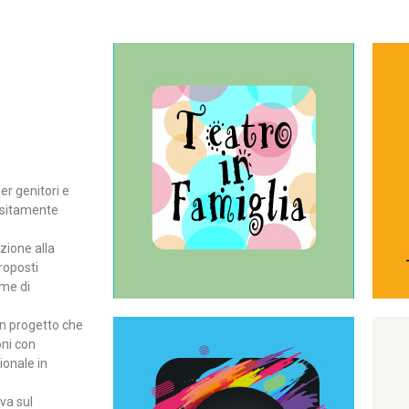
Continua
del teatro all’intera famiglia.
per far condividere e godere
rassegna di teatro concepita
er genitori e
Teatro In Famiglia è una
positamente
Teatro in famiglia
zione alla
roposti
rme di
un progetto che
oni con
ionale in
Continua
ova sul