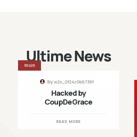
Ultime News
30 LUG
by
w2s_0f24c0b6736f
Hacked by
CoupDeGrace
READ MORE