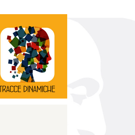
Continua
d’innovazione e sperimentale.
rassegna di teatro
Tracce Dinamiche è una
Tracce dinamiche
Continua