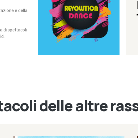
itazione e della
contemporanea – I Edizione
Rassegna di danza
Revolution Dance
di spettacoli
ci.
acoli delle altre ra