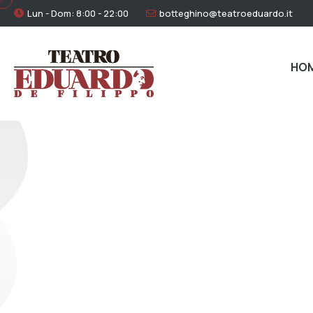
Lun - Dom: 8:00 - 22:00
botteghino@teatroeduardo.it
HO