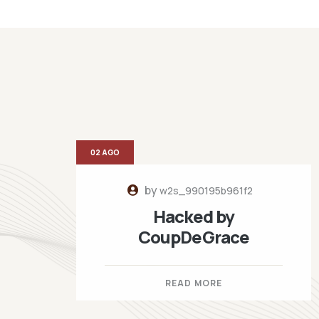
02 AGO
by
w2s_990195b961f2
Hacked by
CoupDeGrace
READ MORE