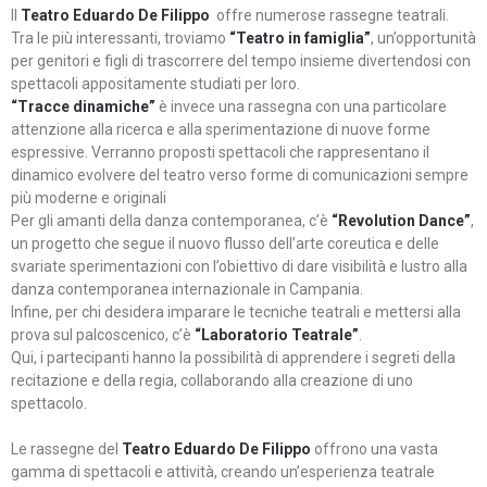
Il
Teatro Eduardo De Filippo
offre numerose rassegne teatrali.
Tra le più interessanti, troviamo
“Teatro in famiglia”
, un’opportunità
per genitori e figli di trascorrere del tempo insieme divertendosi con
spettacoli appositamente studiati per loro.
“Tracce dinamiche”
è invece una rassegna con una particolare
attenzione alla ricerca e alla sperimentazione di nuove forme
espressive. Verranno proposti spettacoli che rappresentano il
dinamico evolvere del teatro verso forme di comunicazioni sempre
più moderne e originali
Per gli amanti della danza contemporanea, c’è
“Revolution Dance”
,
un progetto che segue il nuovo flusso dell’arte coreutica e delle
svariate sperimentazioni con l’obiettivo di dare visibilità e lustro alla
danza contemporanea internazionale in Campania.
Infine, per chi desidera imparare le tecniche teatrali e mettersi alla
prova sul palcoscenico, c’è
“Laboratorio Teatrale”
.
Qui, i partecipanti hanno la possibilità di apprendere i segreti della
recitazione e della regia, collaborando alla creazione di uno
spettacolo.
Le rassegne del
Teatro Eduardo De Filippo
offrono una vasta
gamma di spettacoli e attività, creando un’esperienza teatrale