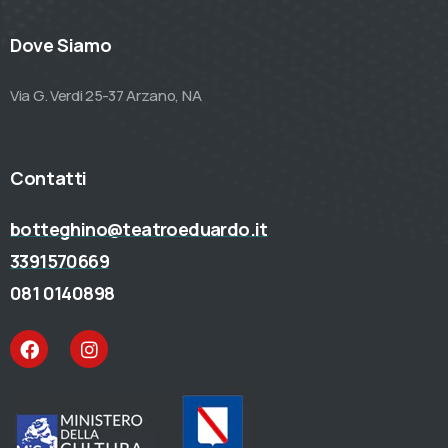
Dove Siamo
Via G. Verdi 25-37 Arzano, NA
Contatti
botteghino@teatroeduardo.it
3391570669
081 0140898