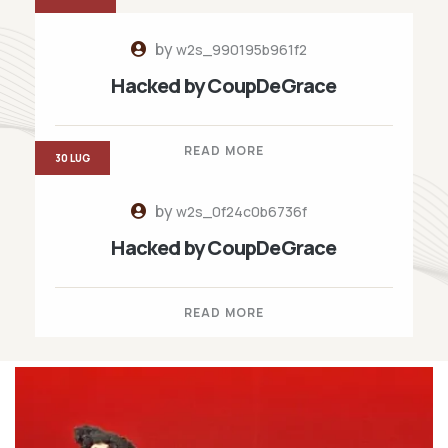
by
w2s_990195b961f2
Hacked by CoupDeGrace
READ MORE
30 LUG
by
w2s_0f24c0b6736f
Hacked by CoupDeGrace
READ MORE