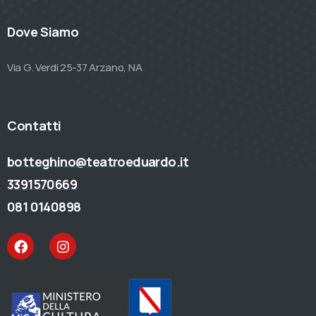
Dove Siamo
Via G. Verdi 25-37 Arzano, NA
Contatti
botteghino@teatroeduardo.it
3391570669
081 0140898