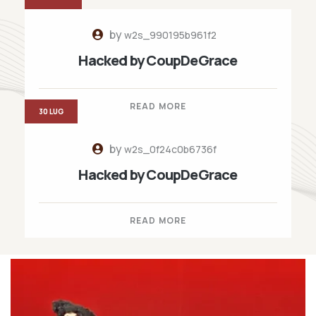
by
w2s_990195b961f2
Hacked by CoupDeGrace
READ MORE
30 LUG
by
w2s_0f24c0b6736f
Hacked by CoupDeGrace
READ MORE