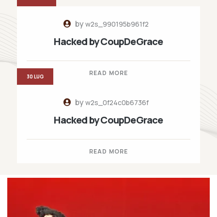
by
w2s_990195b961f2
Hacked by CoupDeGrace
READ MORE
30 LUG
by
w2s_0f24c0b6736f
Hacked by CoupDeGrace
READ MORE