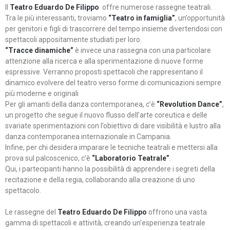
Il
Teatro Eduardo De Filippo
offre numerose rassegne teatrali.
Tra le più interessanti, troviamo
“Teatro in famiglia”
, un’opportunità
per genitori e figli di trascorrere del tempo insieme divertendosi con
spettacoli appositamente studiati per loro.
“Tracce dinamiche”
è invece una rassegna con una particolare
attenzione alla ricerca e alla sperimentazione di nuove forme
espressive. Verranno proposti spettacoli che rappresentano il
dinamico evolvere del teatro verso forme di comunicazioni sempre
più moderne e originali
Per gli amanti della danza contemporanea, c’è
“Revolution Dance”
,
un progetto che segue il nuovo flusso dell’arte coreutica e delle
svariate sperimentazioni con l’obiettivo di dare visibilità e lustro alla
danza contemporanea internazionale in Campania.
Infine, per chi desidera imparare le tecniche teatrali e mettersi alla
prova sul palcoscenico, c’è
“Laboratorio Teatrale”
.
Qui, i partecipanti hanno la possibilità di apprendere i segreti della
recitazione e della regia, collaborando alla creazione di uno
spettacolo.
Le rassegne del
Teatro Eduardo De Filippo
offrono una vasta
gamma di spettacoli e attività, creando un’esperienza teatrale