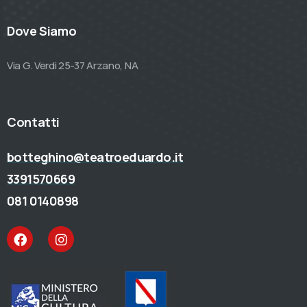
Dove Siamo
Via G. Verdi 25-37 Arzano, NA
Contatti
botteghino@teatroeduardo.it
3391570669
081 0140898