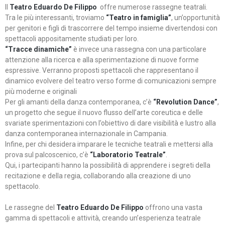
Il
Teatro Eduardo De Filippo
offre numerose rassegne teatrali.
Tra le più interessanti, troviamo
“Teatro in famiglia”
, un’opportunità
per genitori e figli di trascorrere del tempo insieme divertendosi con
spettacoli appositamente studiati per loro.
“Tracce dinamiche”
è invece una rassegna con una particolare
attenzione alla ricerca e alla sperimentazione di nuove forme
espressive. Verranno proposti spettacoli che rappresentano il
dinamico evolvere del teatro verso forme di comunicazioni sempre
più moderne e originali
Per gli amanti della danza contemporanea, c’è
“Revolution Dance”
,
un progetto che segue il nuovo flusso dell’arte coreutica e delle
svariate sperimentazioni con l’obiettivo di dare visibilità e lustro alla
danza contemporanea internazionale in Campania.
Infine, per chi desidera imparare le tecniche teatrali e mettersi alla
prova sul palcoscenico, c’è
“Laboratorio Teatrale”
.
Qui, i partecipanti hanno la possibilità di apprendere i segreti della
recitazione e della regia, collaborando alla creazione di uno
spettacolo.
Le rassegne del
Teatro Eduardo De Filippo
offrono una vasta
gamma di spettacoli e attività, creando un’esperienza teatrale