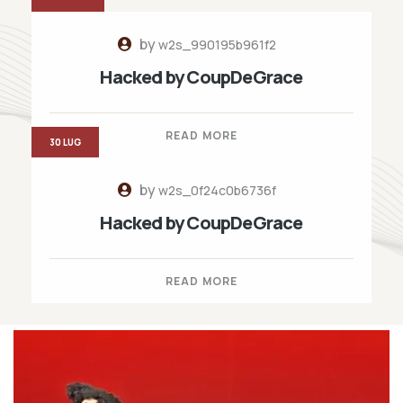
by
w2s_990195b961f2
Hacked by CoupDeGrace
READ MORE
30 LUG
by
w2s_0f24c0b6736f
Hacked by CoupDeGrace
READ MORE