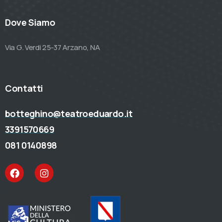
Dove Siamo
Via G. Verdi 25-37 Arzano, NA
Contatti
botteghino@teatroeduardo.it
3391570669
081 0140898