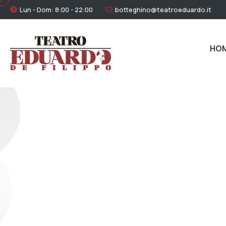
Lun - Dom: 8:00 - 22:00
botteghino@teatroeduardo.it
HO