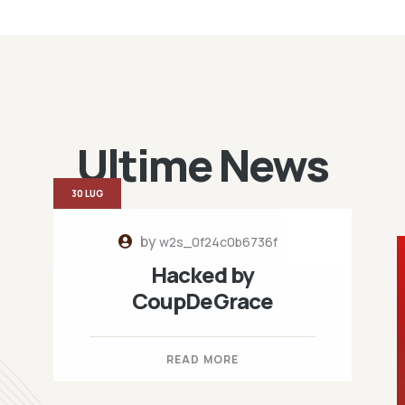
Ultime News
30 LUG
by
w2s_0f24c0b6736f
Hacked by
CoupDeGrace
READ MORE