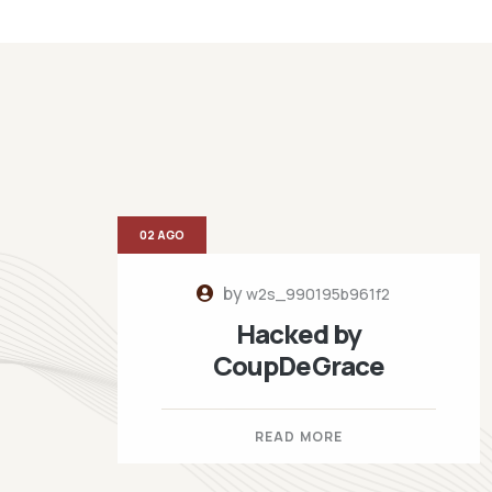
02 AGO
by
w2s_990195b961f2
Hacked by
CoupDeGrace
READ MORE