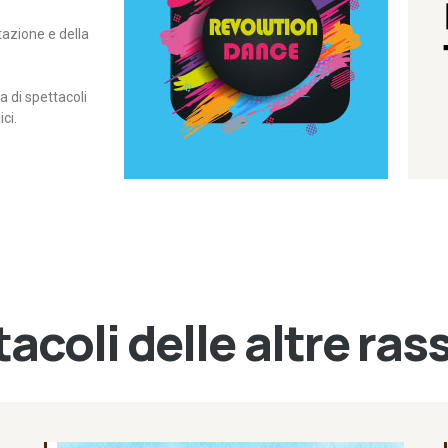
itazione e della
contemporanea – I Edizione
Rassegna di danza
Revolution Dance
di spettacoli
ci.
acoli delle altre ra