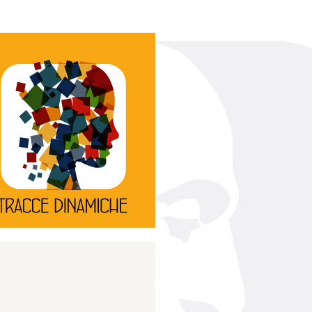
Continua
d’innovazione e sperimentale.
rassegna di teatro
Tracce Dinamiche è una
Tracce dinamiche
Continua