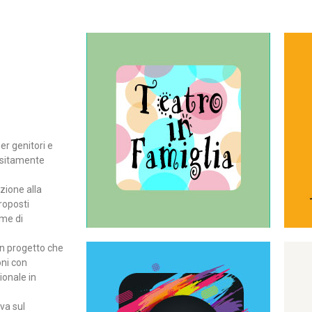
Continua
del teatro all’intera famiglia.
per far condividere e godere
rassegna di teatro concepita
er genitori e
Teatro In Famiglia è una
positamente
Teatro in famiglia
zione alla
roposti
rme di
un progetto che
oni con
ionale in
Continua
ova sul