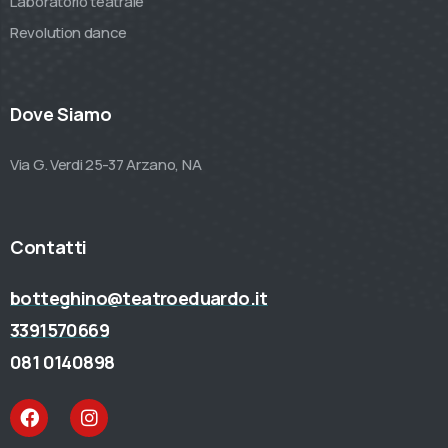
Laboratorio teatrale
Revolution dance
Dove Siamo
Via G. Verdi 25-37 Arzano, NA
Contatti
botteghino@teatroeduardo.it
3391570669
081 0140898