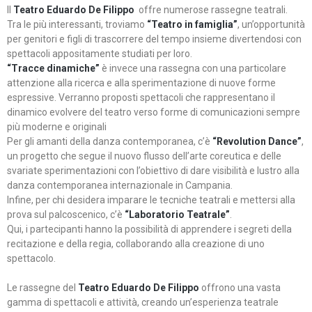
Il
Teatro Eduardo De Filippo
offre numerose rassegne teatrali.
Tra le più interessanti, troviamo
“Teatro in famiglia”
, un’opportunità
per genitori e figli di trascorrere del tempo insieme divertendosi con
spettacoli appositamente studiati per loro.
“Tracce dinamiche”
è invece una rassegna con una particolare
attenzione alla ricerca e alla sperimentazione di nuove forme
espressive. Verranno proposti spettacoli che rappresentano il
dinamico evolvere del teatro verso forme di comunicazioni sempre
più moderne e originali
Per gli amanti della danza contemporanea, c’è
“Revolution Dance”
,
un progetto che segue il nuovo flusso dell’arte coreutica e delle
svariate sperimentazioni con l’obiettivo di dare visibilità e lustro alla
danza contemporanea internazionale in Campania.
Infine, per chi desidera imparare le tecniche teatrali e mettersi alla
prova sul palcoscenico, c’è
“Laboratorio Teatrale”
.
Qui, i partecipanti hanno la possibilità di apprendere i segreti della
recitazione e della regia, collaborando alla creazione di uno
spettacolo.
Le rassegne del
Teatro Eduardo De Filippo
offrono una vasta
gamma di spettacoli e attività, creando un’esperienza teatrale