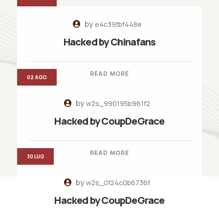
by
e4c39fbf448e
Hacked by Chinafans
READ MORE
02 AGO
by
w2s_990195b961f2
Hacked by CoupDeGrace
READ MORE
30 LUG
by
w2s_0f24c0b6736f
Hacked by CoupDeGrace