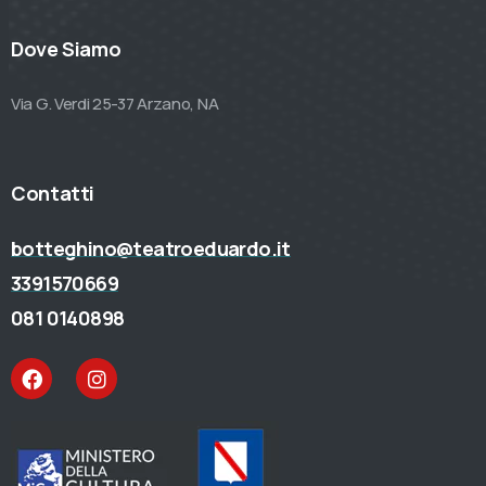
Dove Siamo
Via G. Verdi 25-37 Arzano, NA
Contatti
botteghino@teatroeduardo.it
3391570669
081 0140898