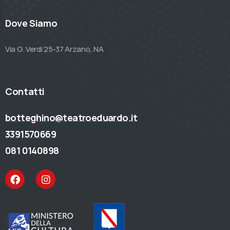
Dove Siamo
Via G. Verdi 25-37 Arzano, NA
Contatti
botteghino@teatroeduardo.it
3391570669
081 0140898