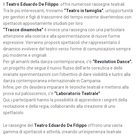
Il
Teatro Eduardo De Filippo
offre numerose rassegne teatrali.
Tra le più interessanti, troviamo
“Teatro in famiglia”
, un’opportunità
per genitori e figli di trascorrere del tempo insieme divertendosi con
spettacoli appositamente studiati per loro.
“Tracce dinamiche”
è invece una rassegna con una particolare
attenzione alla ricerca e alla sperimentazione di nuove forme
espressive. Verranno proposti spettacoli che rappresentano il
dinamico evolvere del teatro verso forme di comunicazioni sempre
più moderne e originali
Per gli amanti della danza contemporanea, c’è
“Revolution Dance”
,
un progetto che segue il nuovo flusso dell’arte coreutica e delle
svariate sperimentazioni con l’obiettivo di dare visibilità e lustro alla
danza contemporanea internazionale in Campania.
Infine, per chi desidera imparare le tecniche teatrali e mettersi alla
prova sul palcoscenico, c’è
“Laboratorio Teatrale”
.
Qui, i partecipanti hanno la possibilità di apprendere i segreti della
recitazione e della regia, collaborando alla creazione di uno
spettacolo.
Le rassegne del
Teatro Eduardo De Filippo
offrono una vasta
gamma di spettacoli e attività, creando un’esperienza teatrale