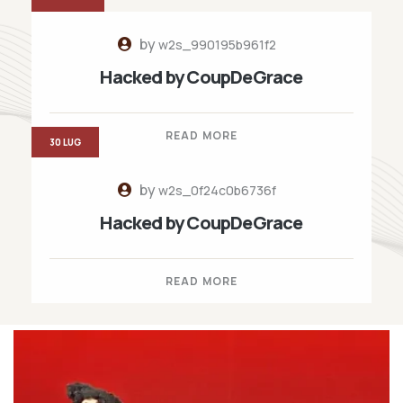
by
w2s_990195b961f2
Hacked by CoupDeGrace
READ MORE
30 LUG
by
w2s_0f24c0b6736f
Hacked by CoupDeGrace
READ MORE