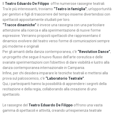
Il
Teatro Eduardo De Filippo
offre numerose rassegne teatrali.
Tra le più interessanti, troviamo
“Teatro in famiglia”
, un’opportunità
per genitori e figli di trascorrere del tempo insieme divertendosi con
spettacoli appositamente studiati per loro.
“Tracce dinamiche”
è invece una rassegna con una particolare
attenzione alla ricerca e alla sperimentazione di nuove forme
espressive. Verranno proposti spettacoli che rappresentano il
dinamico evolvere del teatro verso forme di comunicazioni sempre
più moderne e originali
Per gli amanti della danza contemporanea, c’è
“Revolution Dance”
,
un progetto che segue il nuovo flusso dell’arte coreutica e delle
svariate sperimentazioni con l’obiettivo di dare visibilità e lustro alla
danza contemporanea internazionale in Campania.
Infine, per chi desidera imparare le tecniche teatrali e mettersi alla
prova sul palcoscenico, c’è
“Laboratorio Teatrale”
.
Qui, i partecipanti hanno la possibilità di apprendere i segreti della
recitazione e della regia, collaborando alla creazione di uno
spettacolo.
Le rassegne del
Teatro Eduardo De Filippo
offrono una vasta
gamma di spettacoli e attività, creando un’esperienza teatrale