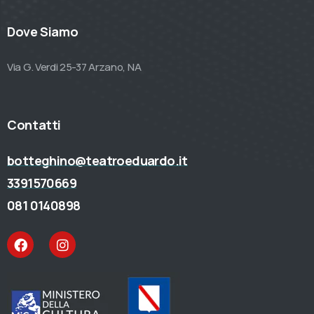
Dove Siamo
Via G. Verdi 25-37 Arzano, NA
Contatti
botteghino@teatroeduardo.it
3391570669
081 0140898