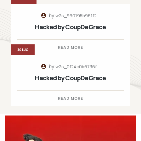
by
w2s_990195b961f2
Hacked by CoupDeGrace
READ MORE
30 LUG
by
w2s_0f24c0b6736f
Hacked by CoupDeGrace
READ MORE