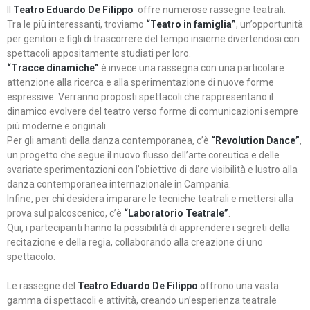
Il
Teatro Eduardo De Filippo
offre numerose rassegne teatrali.
Tra le più interessanti, troviamo
“Teatro in famiglia”
, un’opportunità
per genitori e figli di trascorrere del tempo insieme divertendosi con
spettacoli appositamente studiati per loro.
“Tracce dinamiche”
è invece una rassegna con una particolare
attenzione alla ricerca e alla sperimentazione di nuove forme
espressive. Verranno proposti spettacoli che rappresentano il
dinamico evolvere del teatro verso forme di comunicazioni sempre
più moderne e originali
Per gli amanti della danza contemporanea, c’è
“Revolution Dance”
,
un progetto che segue il nuovo flusso dell’arte coreutica e delle
svariate sperimentazioni con l’obiettivo di dare visibilità e lustro alla
danza contemporanea internazionale in Campania.
Infine, per chi desidera imparare le tecniche teatrali e mettersi alla
prova sul palcoscenico, c’è
“Laboratorio Teatrale”
.
Qui, i partecipanti hanno la possibilità di apprendere i segreti della
recitazione e della regia, collaborando alla creazione di uno
spettacolo.
Le rassegne del
Teatro Eduardo De Filippo
offrono una vasta
gamma di spettacoli e attività, creando un’esperienza teatrale