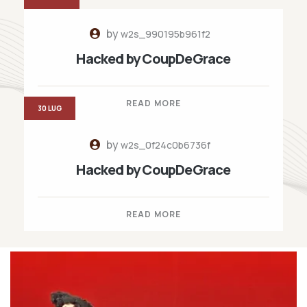
by
w2s_990195b961f2
Hacked by CoupDeGrace
READ MORE
30 LUG
by
w2s_0f24c0b6736f
Hacked by CoupDeGrace
READ MORE