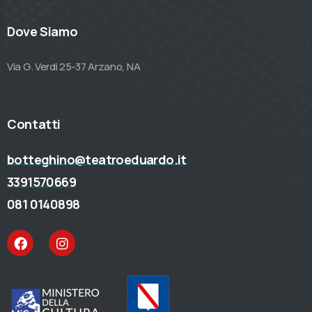
Dove Siamo
Via G. Verdi 25-37 Arzano, NA
Contatti
botteghino@teatroeduardo.it
3391570669
081 0140898