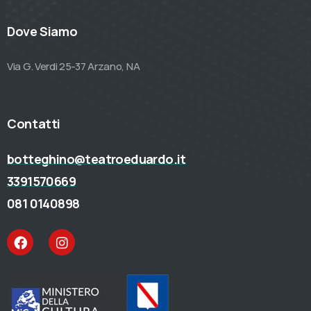
Dove Siamo
Via G. Verdi 25-37 Arzano, NA
Contatti
botteghino@teatroeduardo.it
3391570669
081 0140898