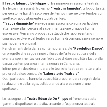
Il
Teatro Eduardo De Filippo
offre numerose rassegne teatrali.
Tra le più interessanti, troviamo
“Teatro in famiglia”
, un’opportunità
per genitori e figli di trascorrere del tempo insieme divertendosi con
spettacoli appositamente studiati per loro.
“Tracce dinamiche”
è invece una rassegna con una particolare
attenzione alla ricerca e alla sperimentazione di nuove forme
espressive. Verranno proposti spettacoli che rappresentano il
dinamico evolvere del teatro verso forme di comunicazioni sempre
più moderne e originali
Per gli amanti della danza contemporanea, c’è
“Revolution Dance”
,
un progetto che segue il nuovo flusso dell’arte coreutica e delle
svariate sperimentazioni con l’obiettivo di dare visibilità e lustro alla
danza contemporanea internazionale in Campania.
Infine, per chi desidera imparare le tecniche teatrali e mettersi alla
prova sul palcoscenico, c’è
“Laboratorio Teatrale”
.
Qui, i partecipanti hanno la possibilità di apprendere i segreti della
recitazione e della regia, collaborando alla creazione di uno
spettacolo.
Le rassegne del
Teatro Eduardo De Filippo
offrono una vasta
gamma di spettacoli e attività, creando un’esperienza teatrale