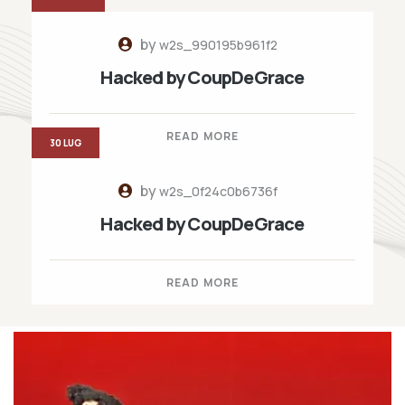
by
w2s_990195b961f2
Hacked by CoupDeGrace
READ MORE
30 LUG
by
w2s_0f24c0b6736f
Hacked by CoupDeGrace
READ MORE