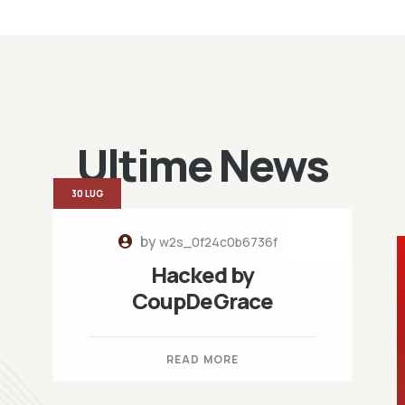
Ultime News
30 LUG
by
w2s_0f24c0b6736f
Hacked by
CoupDeGrace
READ MORE