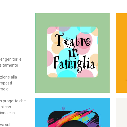
Continua
del teatro all’intera famiglia.
per far condividere e godere
rassegna di teatro concepita
er genitori e
Teatro In Famiglia è una
positamente
Teatro in famiglia
zione alla
roposti
rme di
un progetto che
oni con
ionale in
Continua
ova sul