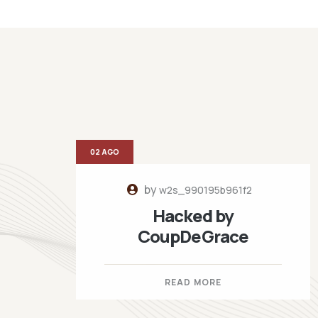
02 AGO
by
w2s_990195b961f2
Hacked by
CoupDeGrace
READ MORE