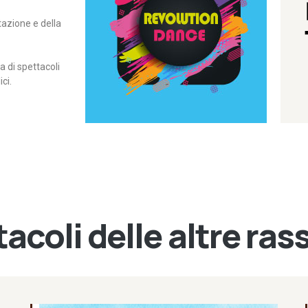
itazione e della
contemporanea – I Edizione
Rassegna di danza
Revolution Dance
di spettacoli
ci.
acoli delle altre ra