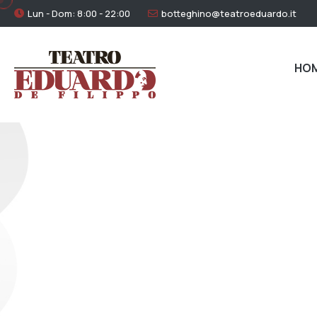
Lun - Dom: 8:00 - 22:00
botteghino@teatroeduardo.it
HO