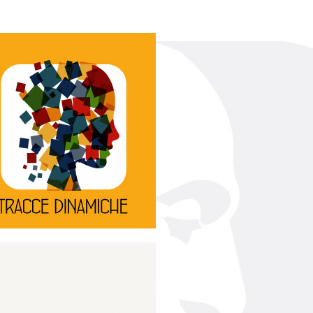
Continua
d’innovazione e sperimentale.
rassegna di teatro
Tracce Dinamiche è una
Tracce dinamiche
Continua