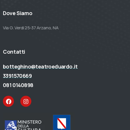
Dove Siamo
Via G. Verdi 25-37 Arzano, NA
Contatti
botteghino@teatroeduardo.it
3391570669
081 0140898