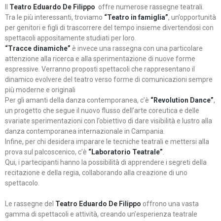
Il
Teatro Eduardo De Filippo
offre numerose rassegne teatrali.
Tra le più interessanti, troviamo
“Teatro in famiglia”
, un’opportunità
per genitori e figli di trascorrere del tempo insieme divertendosi con
spettacoli appositamente studiati per loro.
“Tracce dinamiche”
è invece una rassegna con una particolare
attenzione alla ricerca e alla sperimentazione di nuove forme
espressive. Verranno proposti spettacoli che rappresentano il
dinamico evolvere del teatro verso forme di comunicazioni sempre
più moderne e originali
Per gli amanti della danza contemporanea, c’è
“Revolution Dance”
,
un progetto che segue il nuovo flusso dell’arte coreutica e delle
svariate sperimentazioni con l’obiettivo di dare visibilità e lustro alla
danza contemporanea internazionale in Campania.
Infine, per chi desidera imparare le tecniche teatrali e mettersi alla
prova sul palcoscenico, c’è
“Laboratorio Teatrale”
.
Qui, i partecipanti hanno la possibilità di apprendere i segreti della
recitazione e della regia, collaborando alla creazione di uno
spettacolo.
Le rassegne del
Teatro Eduardo De Filippo
offrono una vasta
gamma di spettacoli e attività, creando un’esperienza teatrale