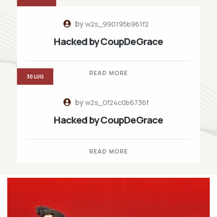
by
w2s_990195b961f2
Hacked by CoupDeGrace
READ MORE
30 LUG
by
w2s_0f24c0b6736f
Hacked by CoupDeGrace
READ MORE