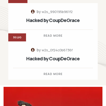
by
w2s_990195b961f2
Hacked by CoupDeGrace
READ MORE
30 LUG
by
w2s_0f24c0b6736f
Hacked by CoupDeGrace
READ MORE