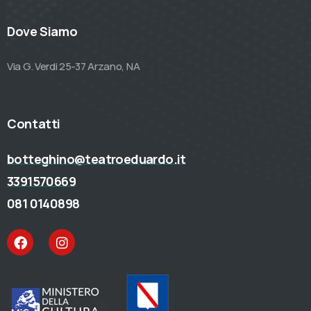
Dove Siamo
Via G. Verdi 25-37 Arzano, NA
Contatti
botteghino@teatroeduardo.it
3391570669
081 0140898