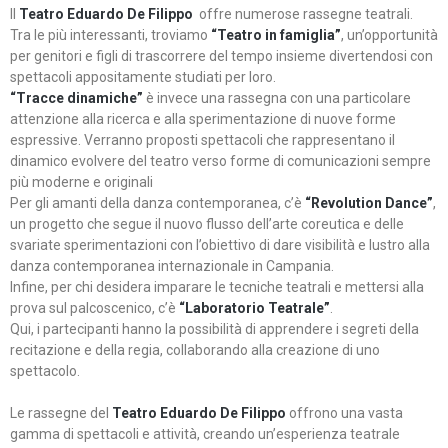
Il
Teatro Eduardo De Filippo
offre numerose rassegne teatrali.
Tra le più interessanti, troviamo
“Teatro in famiglia”
, un’opportunità
per genitori e figli di trascorrere del tempo insieme divertendosi con
spettacoli appositamente studiati per loro.
“Tracce dinamiche”
è invece una rassegna con una particolare
attenzione alla ricerca e alla sperimentazione di nuove forme
espressive. Verranno proposti spettacoli che rappresentano il
dinamico evolvere del teatro verso forme di comunicazioni sempre
più moderne e originali
Per gli amanti della danza contemporanea, c’è
“Revolution Dance”
,
un progetto che segue il nuovo flusso dell’arte coreutica e delle
svariate sperimentazioni con l’obiettivo di dare visibilità e lustro alla
danza contemporanea internazionale in Campania.
Infine, per chi desidera imparare le tecniche teatrali e mettersi alla
prova sul palcoscenico, c’è
“Laboratorio Teatrale”
.
Qui, i partecipanti hanno la possibilità di apprendere i segreti della
recitazione e della regia, collaborando alla creazione di uno
spettacolo.
Le rassegne del
Teatro Eduardo De Filippo
offrono una vasta
gamma di spettacoli e attività, creando un’esperienza teatrale